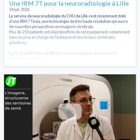
Une IRM 7T pour la neuroradiologie à Lille
24 juil. 2026
Le service de neuroradiologie du CHU de Lille s'est récemment doté
d'une IRM 7 Tesla, une technologie de très haute résolution qui ouvre
de nouvelles perspectives en imagerie cérébrale.
Plus de 210 patients ont déjà bénéficié de cet équipement, notamment
dans la prise en charge de l'épilepsie et des lésions cérébrales
primitives.
Le Dr Quentin Vannod-Michel, neuroradiologue, revient sur les
principaux apports...