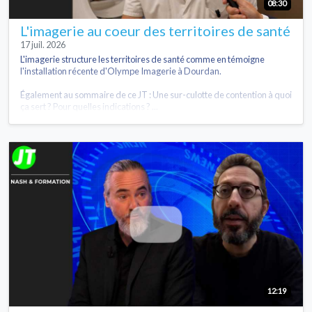
08:30
L'imagerie au coeur des territoires de santé
17 juil. 2026
L'imagerie structure les territoires de santé comme en témoigne
l'installation récente d'Olympe Imagerie à Dourdan.
Également au sommaire de ce JT : Une sur-culotte de contention à quoi
ça sert ? Pour quelles indications ? ...
12:19