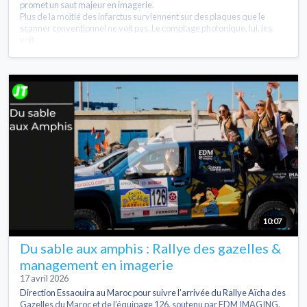
promet un saut majeur en imagerie.
Plus de la moitié des infarctus surviennent sur des plaques que le
scanner conventionnel ne voit pas. Le comptage photonique, lui, les
voit.
10:07
Du sable aux amphis : Rallye des gazelles &
management en imagerie
17 avril 2026
Direction Essaouira au Maroc pour suivre l’arrivée du Rallye Aïcha des
Gazelles du Maroc et de l’équipage 126, soutenu par EDM IMAGING.