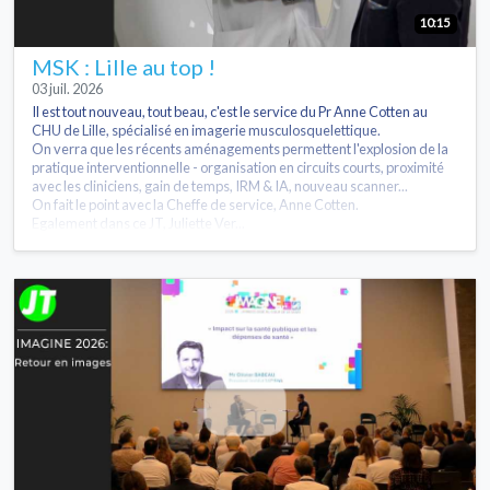
10:15
MSK : Lille au top !
03 juil. 2026
Il est tout nouveau, tout beau, c'est le service du Pr Anne Cotten au
CHU de Lille, spécialisé en imagerie musculosquelettique.
On verra que les récents aménagements permettent l'explosion de la
pratique interventionnelle - organisation en circuits courts, proximité
avec les cliniciens, gain de temps, IRM & IA, nouveau scanner...
On fait le point avec la Cheffe de service, Anne Cotten.
Egalement dans ce JT, Juliette Ver...