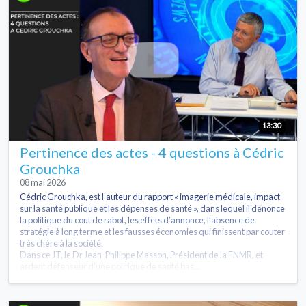
13:30
Pertinence des actes - 4 questions à Cédric
Grouchka
08 mai 2026
Cédric Grouchka, est l’auteur du rapport « imagerie médicale, impact
sur la santé publique et les dépenses de santé », dans lequel il dénonce
la politique du cout de rabot, les effets d’annonce, l’absence de
stratégie à long terme et les fausses économies qui finissent par couter
très chère à la société.
Dans ce JT, le Dr Jean-Philippe Masson, Président de la FNMR, et
ardent défenseur d’une politique de santé bas...