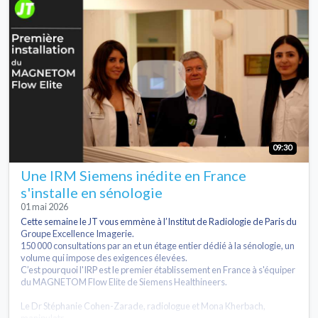
09:30
Une IRM Siemens inédite en France
s'installe en sénologie
01 mai 2026
Cette semaine le JT vous emmène à l’Institut de Radiologie de Paris du
Groupe Excellence Imagerie.
150 000 consultations par an et un étage entier dédié à la sénologie, un
volume qui impose des exigences élevées.
C’est pourquoi l'IRP est le premier établissement en France à s'équiper
du MAGNETOM Flow Elite de Siemens Healthineers.
Le Dr Stéphanie Cohen-Zarade, radiologue et Mona Kherbach,
manipulatr...