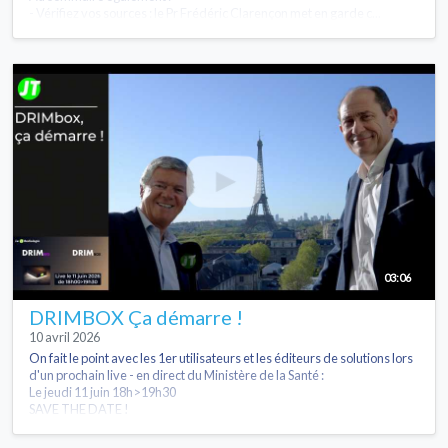
- Vérifiez vos sources : le Pr Frédéric Clarençon met en garde c...
03:06
DRIMBOX Ça démarre !
10 avril 2026
On fait le point avec les 1er utilisateurs et les éditeurs de solutions lors
d'un prochain live - en direct du Ministère de la Santé :
Le jeudi 11 juin 18h>19h30
SAVE THE DATE !