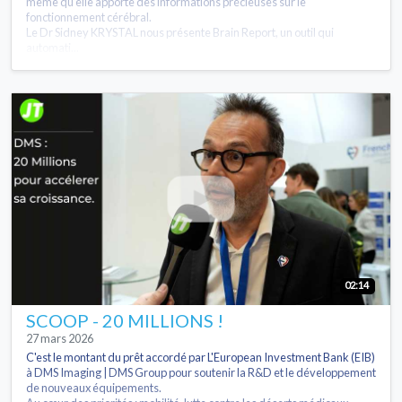
même qu’elle apporte des informations précieuses sur le
fonctionnement cérébral.
Le Dr Sidney KRYSTAL nous présente Brain Report, un outil qui
automati...
02:14
SCOOP - 20 MILLIONS !
27 mars 2026
C'est le montant du prêt accordé par L'European Investment Bank (EIB)
à DMS Imaging | DMS Group pour soutenir la R&D et le développement
de nouveaux équipements.