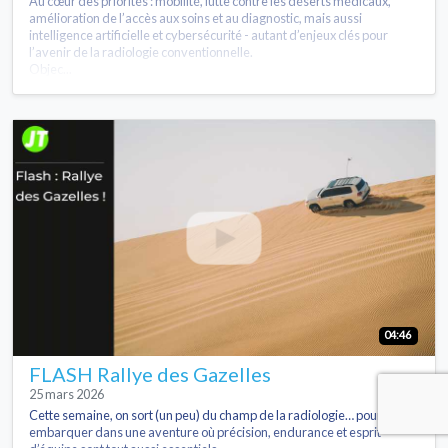
Au cœur des priorités : mobilité, lutte contre les déserts médicaux,
amélioration de l’accès aux soins et au diagnostic, mais aussi
intelligence artificielle et cybersécurité - autant d’enjeux clés pour
l’avenir de la radiologie conventionnelle.
Objec...
04:46
FLASH Rallye des Gazelles
25 mars 2026
Cette semaine, on sort (un peu) du champ de la radiologie… pour
embarquer dans une aventure où précision, endurance et esprit