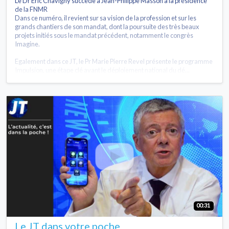
Le Dr Eric Chavigny succède à Jean-Philippe Masson à la présidence
de la FNMR
Dans ce numéro, il revient sur sa vision de la profession et sur les
grands chantiers de son mandat, dont la poursuite des très beaux
projets initiés sous le mandat précédent, notamment le congrès
Imagine.
Egalement dans ce JT, le Pr Marie Pierre Revel présente le programme
Impulsion, une étape clé avant le déploiement national du dé...
00:31
Le JT dans votre poche