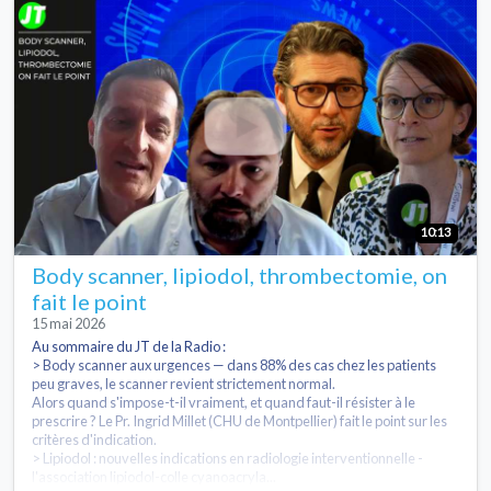
10:13
Body scanner, lipiodol, thrombectomie, on
fait le point
15 mai 2026
Au sommaire du JT de la Radio :
> Body scanner aux urgences — dans 88% des cas chez les patients
peu graves, le scanner revient strictement normal.
Alors quand s'impose-t-il vraiment, et quand faut-il résister à le
prescrire ? Le Pr. Ingrid Millet (CHU de Montpellier) fait le point sur les
critères d'indication.
> Lipiodol : nouvelles indications en radiologie interventionnelle -
l'association lipiodol-colle cyanoacryla...