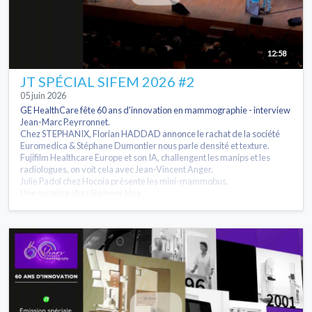
12:58
JT SPÉCIAL SIFEM 2026 #2
05 juin 2026
GE HealthCare fête 60 ans d'innovation en mammographie - interview
Jean-Marc P.eyrronnet.
Chez STEPHANIX, Florian HADDAD annonce le rachat de la société
Euromedica & Stéphane Dumontier nous parle densité et texture.
Fujifilm Healthcare Europe et son IA, challengent les manips et les
radiologues, on voit cela avec Jean-Vincent Anger.
Julie Padol chez Hocoia présente les mini-mammobus.
Une surprise chez Siemens Hea...