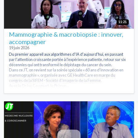
11:21
Mammographie & macrobiopsie : innover,
accompagner
19 juin 2026
Du premier appareil aux algorithmes d'IA d'aujourd'hui, en passant
par l'attention croissante portée à l'expérience patiente, retour sur six
décennies qui ont transformé le dépistage du cancer du sein.
Dans ce JT, on revient sur la soirée spéciale « 60 ans d'innovation en
mammographie », organisée avec GE HealthCare en marge du
congrès de la SIFEM - Société d’Imagerie de la Femme.
Avec le Dr luc Ceugnart, le Pr brun...