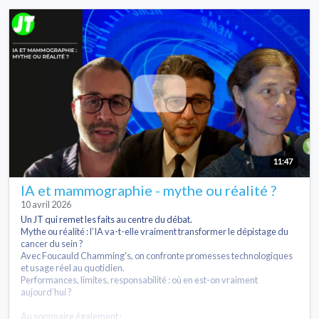
11:47
IA et mammographie - mythe ou réalité ?
10 avril 2026
Un JT qui remet les faits au centre du débat.
Mythe ou réalité : l’IA va-t-elle vraiment transformer le dépistage du
cancer du sein ?
Avec Foucauld Chamming's, on confronte promesses technologiques
et usage réel au quotidien.
Performances, limites, responsabilité : où en est-on vraiment
aujourd’hui ?
Au sommaire également :