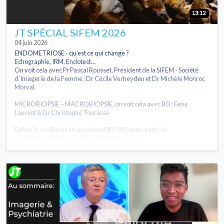
13:12
JT SPÉCIAL SIFEM 2026
04 juin 2026
ENDOMETRIOSE - qu’est ce qui change ?
Echographie, IRM, Endotest…
On voit cela avec Pr Pascal Rousset, Président de la SIFEM - Société
d’Imagerie de la Femme ; Dr Cécile Verheyden et Dr Michèle Monroc
Morval.
MICROBIOPSIE – MACROBIOPSIE, on voit cela avec BD : Feve
Laurent & Dr Christophe Tourasse
Enfin, Dr Léo Razakamanantsoa MD, PhD nous parle de
CRYOABLATION sur l’endométriose de paroi.