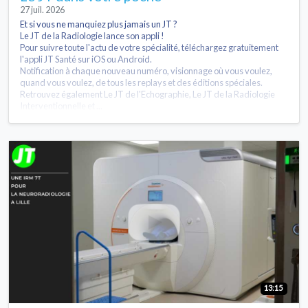
27 juil. 2026
Et si vous ne manquiez plus jamais un JT ?
Le JT de la Radiologie lance son appli !
Pour suivre toute l'actu de votre spécialité, téléchargez gratuitement
l'appli JT Santé sur iOS ou Android.
Notification à chaque nouveau numéro, visionnage où vous voulez,
quand vous voulez, de tous les replays et des éditions spéciales.
Retrouvez également Le JT de l'Echographie, Le JT de la Radiologie
Interventionnelle et ...
13:15