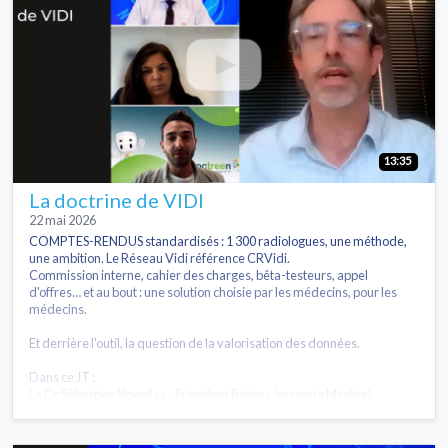
13:35
La doctrine de VIDI
22 mai 2026
COMPTES-RENDUS standardisés : 1 300 radiologues, une méthode,
une ambition. Le Réseau Vidi référence CRVidi.
Commission interne, cahier des charges, bêta-testeurs, appel
d'offres… et au bout : une solution choisie par les médecins, pour les
médecins.
Et derrière l'outil, la question de la valorisation des données.
Dans ce JT :
Le Dr Sébastien Novellas - Président Riviera Imagerie Médical...