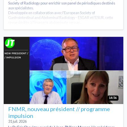
Society of Radiology pour enrichir son panel de périodiques destinés
aux spécialistes.
Développée en collaboration avec l'European Society of
Gastrointestinal and Abdominal Radiology - ESGAR et l'ESUR, cette
revue dédiée à l'imagerie abdominale sera ac...
14:56
FNMR, nouveau président // programme
impulsion
31 juil. 2026