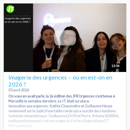
13:34
Imagerie des urgences – ou en est-on en
2026 ?
03 avril 2026
On vous en avait parlé, la 2e édition des JFR Urgences s'est tenue à
Marseille la semaine dernière. Le JT était sur place.
Innovation aux urgences : Kathia Chaumoitre et Guillaume Herpe
reviennent sur le sujet d’une table ronde qui a suscité des réactions.
Ischémie mésentérique : Guillaume LOUIS et Pierre-Antoine BARRAL
expliquent pourquoi c'est une urgence à la fois diagnostique ET
thérapeutique.