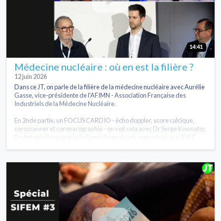
14:41
Médecine nucléaire : où en est la filière ?
12 juin 2026
Dans ce JT, on parle de la filière de la médecine nucléaire avec Aurélie
Gasse, vice-présidente de l'AFIMN - Association Française des
Industriels de la Médecine Nucléaire.
En 2nde partie, un FOCUS CARDIO - écho doppler, score calcique,
coroscanner et coronarographie - on voit cela avec Dr Serge Kownator,
Dr Antonin Fuzeau et le Pr Denis Angoulvant, rencontrés aux JESFC