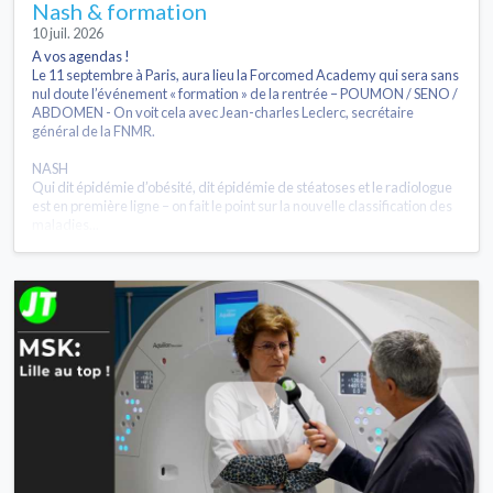
Nash & formation
10 juil. 2026
A vos agendas !
Le 11 septembre à Paris, aura lieu la Forcomed Academy qui sera sans
nul doute l’événement « formation » de la rentrée – POUMON / SENO /
ABDOMEN - On voit cela avec Jean-charles Leclerc, secrétaire
général de la FNMR.
NASH
Qui dit épidémie d’obésité, dit épidémie de stéatoses et le radiologue
est en première ligne – on fait le point sur la nouvelle classification des
maladies...