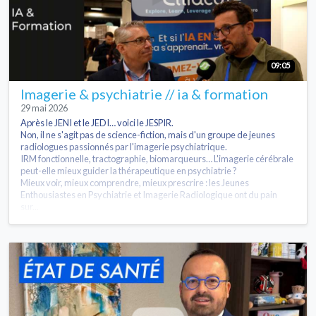
09:05
Imagerie & psychiatrie // ia & formation
29 mai 2026
Après le JENI et le JEDI… voici le JESPIR.
Non, il ne s'agit pas de science-fiction, mais d'un groupe de jeunes
radiologues passionnés par l'imagerie psychiatrique.
IRM fonctionnelle, tractographie, biomarqueurs… L'imagerie cérébrale
peut-elle mieux guider la thérapeutique en psychiatrie ?
Mieux voir, mieux comprendre, mieux prescrire : les Jeunes
Enthousiastes en Psychiatrie et Imagerie Radiologique ont du pain
sur...