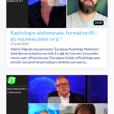
10:50
Radiologie abdominale, formation RI :
du nouveau dans ce jt !
07 août 2026
Valérie Vilgrain nous présente "European Radiology Abdomen",
dont elle est rédactrice en chef. Il s’agit de l'une des 3 nouvelles
revues spin-off lancées par l'European Society of Radiology pour
enrichir son panel de périodiques destinés aux spécia...