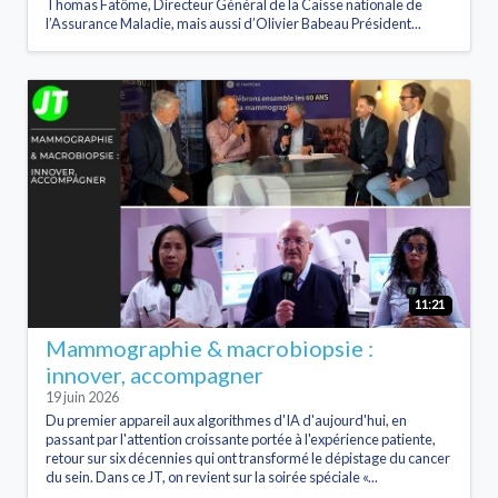
Thomas Fatôme, Directeur Général de la Caisse nationale de
l’Assurance Maladie, mais aussi d’Olivier Babeau Président...
11:21
Mammographie & macrobiopsie :
innover, accompagner
19 juin 2026
Du premier appareil aux algorithmes d'IA d'aujourd'hui, en
passant par l'attention croissante portée à l'expérience patiente,
retour sur six décennies qui ont transformé le dépistage du cancer
du sein. Dans ce JT, on revient sur la soirée spéciale «...