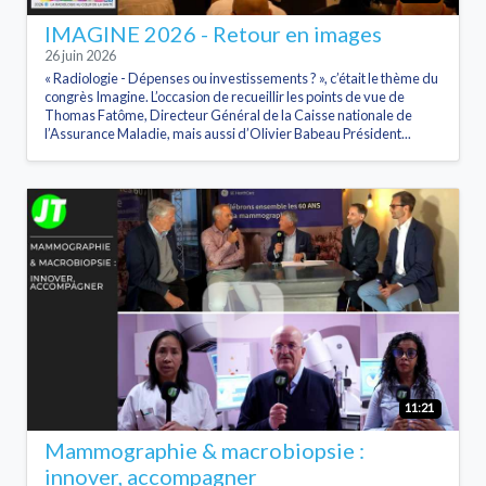
IMAGINE 2026 - Retour en images
26 juin 2026
« Radiologie - Dépenses ou investissements ? », c’était le thème du
congrès Imagine. L’occasion de recueillir les points de vue de
Thomas Fatôme, Directeur Général de la Caisse nationale de
l’Assurance Maladie, mais aussi d’Olivier Babeau Président...
11:21
Mammographie & macrobiopsie :
innover, accompagner