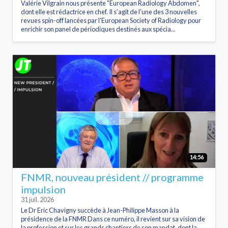
Valérie Vilgrain nous présente "European Radiology Abdomen",
dont elle est rédactrice en chef. Il s’agit de l'une des 3 nouvelles
revues spin-off lancées par l'European Society of Radiology pour
enrichir son panel de périodiques destinés aux spécia...
14:56
FNMR, nouveau président // programme
impulsion
31 juil. 2026
Le Dr Eric Chavigny succède à Jean-Philippe Masson à la
présidence de la FNMR Dans ce numéro, il revient sur sa vision de
la profession et sur les grands chantiers de son mandat, dont la