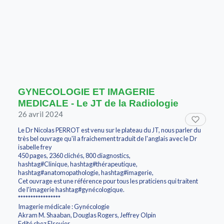
GYNECOLOGIE ET IMAGERIE
MEDICALE - Le JT de la Radiologie
26 avril 2024
Le Dr Nicolas PERROT est venu sur le plateau du JT, nous parler du
très bel ouvrage qu'il a fraichement traduit de l'anglais avec le Dr
isabelle frey
450 pages, 2360 clichés, 800 diagnostics,
hashtag#Clinique, hashtag#thérapeutique,
hashtag#anatomopathologie, hashtag#imagerie,
Cet ouvrage est une référence pour tous les praticiens qui traitent
de l'imagerie hashtag#gynécologique.
*****************
Imagerie médicale : Gynécologie
Akram M. Shaaban, Douglas Rogers, Jeffrey Olpin
Edité chez Elsevier