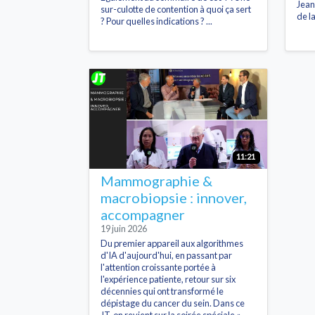
Jean
sur-culotte de contention à quoi ça sert
de l
? Pour quelles indications ? ...
11:21
Mammographie &
macrobiopsie : innover,
accompagner
19 juin 2026
Du premier appareil aux algorithmes
d'IA d'aujourd'hui, en passant par
l'attention croissante portée à
l'expérience patiente, retour sur six
décennies qui ont transformé le
dépistage du cancer du sein. Dans ce