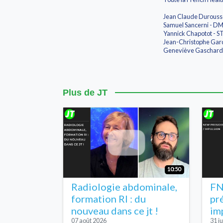
Jean Claude Duroussea
Samuel Sancerni - D
Yannick Chapotot - 
Jean-Christophe Gar
Geneviève Gaschard 
Plus de JT
10:50
Radiologie abdominale,
FN
formation RI : du
pr
nouveau dans ce jt !
im
07 août 2026
31 ju