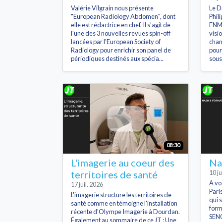
Valérie Vilgrain nous présente
Le D
"European Radiology Abdomen", dont
Phil
elle est rédactrice en chef. Il s’agit de
FNMR
l'une des 3 nouvelles revues spin-off
visi
lancées par l'European Society of
chan
Radiology pour enrichir son panel de
pour
périodiques destinés aux spécia...
sous
08:30
L'imagerie au coeur des
Na
territoires de santé
10 ju
A vo
17 juil. 2026
Pari
L'imagerie structure les territoires de
qui 
santé comme en témoigne l'installation
form
récente d'Olympe Imagerie à Dourdan.
SENO
Également au sommaire de ce JT : Une