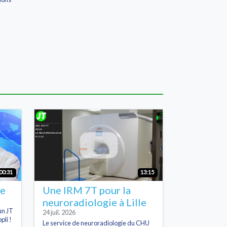
00:31
13:15
he
Une IRM 7T pour la
neuroradiologie à Lille
un JT
24 juil. 2026
pli !
Le service de neuroradiologie du CHU