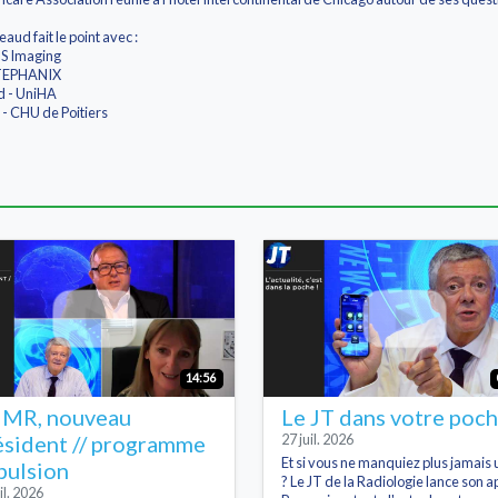
ud fait le point avec :
MS Imaging
STEPHANIX
d - UniHA
- CHU de Poitiers
14:56
MR, nouveau
Le JT dans votre poc
ésident // programme
27 juil. 2026
Et si vous ne manquiez plus jamais 
pulsion
? Le JT de la Radiologie lance son ap
il. 2026