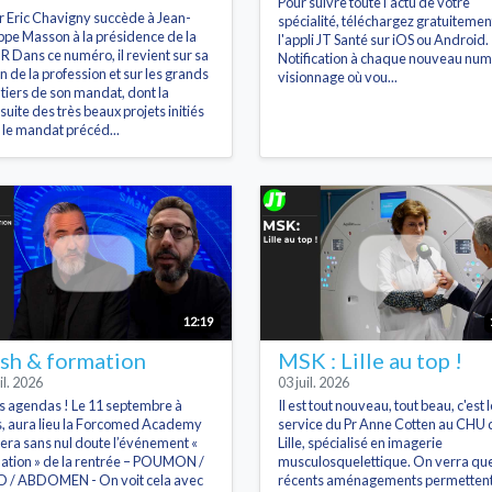
Pour suivre toute l'actu de votre
r Eric Chavigny succède à Jean-
spécialité, téléchargez gratuitemen
ippe Masson à la présidence de la
l'appli JT Santé sur iOS ou Android.
 Dans ce numéro, il revient sur sa
Notification à chaque nouveau num
on de la profession et sur les grands
visionnage où vou...
tiers de son mandat, dont la
suite des très beaux projets initiés
 le mandat précéd...
12:19
sh & formation
MSK : Lille au top !
il. 2026
03 juil. 2026
s agendas ! Le 11 septembre à
Il est tout nouveau, tout beau, c'est l
s, aura lieu la Forcomed Academy
service du Pr Anne Cotten au CHU 
sera sans nul doute l’événement «
Lille, spécialisé en imagerie
ation » de la rentrée – POUMON /
musculosquelettique. On verra que
 / ABDOMEN - On voit cela avec
récents aménagements permetten