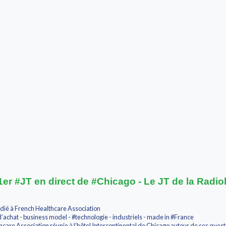
er #JT en direct de #Chicago - Le JT de la Radio
dié à French Healthcare Association
d’achat - business model - #technologie - industriels - made in #France
hcare Association réunie à l’hôtel Intercontinental de Chicago autour de ses quest