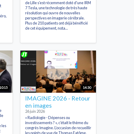
de Lille s'est récemment doté d'une IRM
t
7 Tesla, une technologie de très haute
résolution qui ouvre de nouvelles
éro,
perspectives en imagerie cérébrale.
Plus de 210 patients ont déjà bénéficié
de cet équipement, nota...
10:15
14:30
IMAGINE 2026 - Retour
en images
e
26 juin 2026
de
« Radiologie - Dépenses ou
investissements ? », c’était le thème du
 les
congrès Imagine. L’occasion de recueillir
t
les points de vue de Thomas Fatôme,