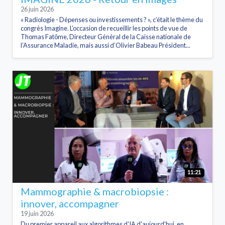
26 juin 2026
« Radiologie - Dépenses ou investissements ? », c’était le thème du
congrès Imagine. L’occasion de recueillir les points de vue de
Thomas Fatôme, Directeur Général de la Caisse nationale de
l’Assurance Maladie, mais aussi d’Olivier Babeau Président...
11:21
Mammographie & macrobiopsie :
innover, accompagner
19 juin 2026
Du premier appareil aux algorithmes d'IA d'aujourd'hui, en