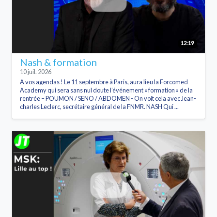
12:19
Nash & formation
10 juil. 2026
A vos agendas ! Le 11 septembre à Paris, aura lieu la Forcomed
Academy qui sera sans nul doute l’événement « formation » de la
rentrée – POUMON / SENO / ABDOMEN - On voit cela avec Jean-
charles Leclerc, secrétaire général de la FNMR. NASH Qui ...