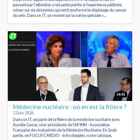
passant par l'attention croissante portée à l'expérience patiente,
retour sur six décennies qui ont transformé le dépistage du cancer
du sein. Dans ce JT, on revient sur la soirée spéciale «...
14:41
Médecine nucléaire : où en est la filière ?
12 juin 2026
Dans ce JT, on parle de la filière de la médecine nucléaire avec
Aurélie Gasse, vice-présidente de l'AFIMN - Association
Française des Industriels de la Médecine Nucléaire. En 2nde
partie, un FOCUS CARDIO - écho doppler, score calcique,