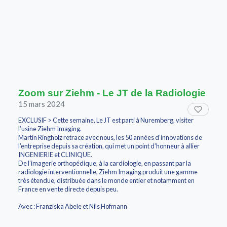
Zoom sur Ziehm - Le JT de la Radiologie
15 mars 2024
EXCLUSIF > Cette semaine, Le JT est parti à Nuremberg, visiter
l’usine Ziehm Imaging.
Martin Ringholz retrace avec nous, les 50 années d’innovations de
l’entreprise depuis sa création, qui met un point d’honneur à allier
INGENIERIE et CLINIQUE.
De l’imagerie orthopédique, à la cardiologie, en passant par la
radiologie interventionnelle, Ziehm Imaging produit une gamme
très étendue, distribuée dans le monde entier et notamment en
France en vente directe depuis peu.
Avec : Franziska Abele et Nils Hofmann