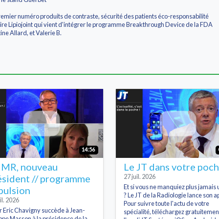
mier numéro produits de contraste, sécurité des patients éco-responsabilité
e Lipiojoint qui vient d'intégrer le programme Breakthrough Device de la FDA
ine Allard, et Valerie B.
14:56
MR, nouveau
Le JT dans votre poc
ésident // programme
27 juil. 2026
Et si vous ne manquiez plus jamais 
pulsion
? Le JT de la Radiologie lance son ap
il. 2026
Pour suivre toute l'actu de votre
r Eric Chavigny succède à Jean-
spécialité, téléchargez gratuitemen
ippe Masson à la présidence de la