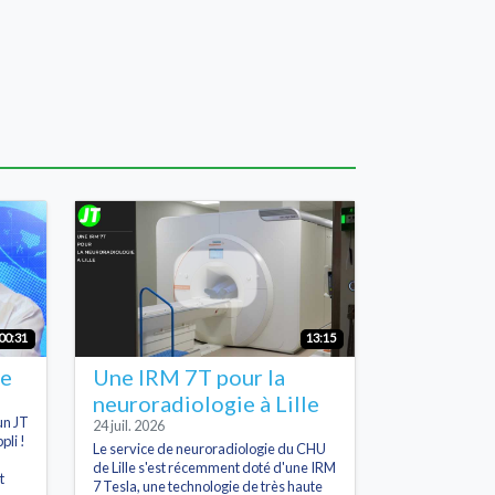
00:31
13:15
he
Une IRM 7T pour la
neuroradiologie à Lille
un JT
24 juil. 2026
pli !
Le service de neuroradiologie du CHU
de Lille s'est récemment doté d'une IRM
t
7 Tesla, une technologie de très haute