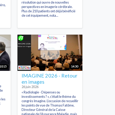
résolution qui ouvre de nouvelles
éro,
perspectives en imagerie cérébrale.
Plus de 210 patients ont déjà bénéficié
de cet équipement, nota...
10:15
14:30
IMAGINE 2026 - Retour
en images
e
26 juin 2026
de
« Radiologie - Dépenses ou
investissements ? », c’était le thème du
 les
congrès Imagine. L’occasion de recueillir
t
les points de vue de Thomas Fatôme,
Directeur Général de la Caisse
nationale de l’Assurance Maladie, mais