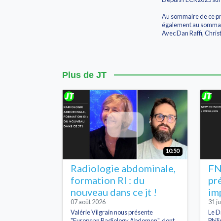
Au sommaire de ce pre
également au sommair
Avec Dan Raffi, Christ
Plus de JT
10:50
Radiologie abdominale,
FN
formation RI : du
pr
nouveau dans ce jt !
im
07 août 2026
31 ju
Valérie Vilgrain nous présente
Le D
"European Radiology Abdomen", dont
Phil