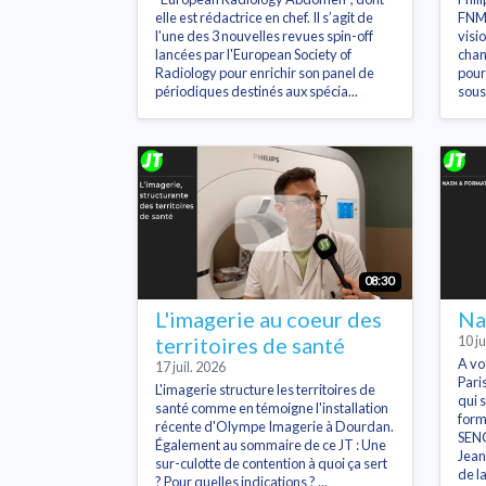
elle est rédactrice en chef. Il s’agit de
FNMR
l'une des 3 nouvelles revues spin-off
visi
lancées par l'European Society of
chan
Radiology pour enrichir son panel de
pour
périodiques destinés aux spécia...
sous
08:30
L'imagerie au coeur des
Na
territoires de santé
10 ju
A vo
17 juil. 2026
Pari
L'imagerie structure les territoires de
qui 
santé comme en témoigne l'installation
form
récente d'Olympe Imagerie à Dourdan.
SENO
Également au sommaire de ce JT : Une
Jean
sur-culotte de contention à quoi ça sert
de l
? Pour quelles indications ? ...