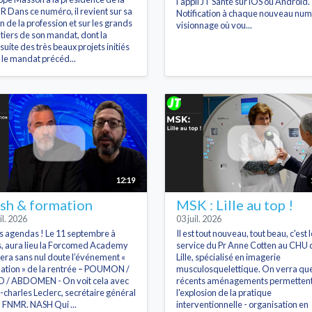
l'appli JT Santé sur iOS ou Android.
 Dans ce numéro, il revient sur sa
Notification à chaque nouveau num
on de la profession et sur les grands
visionnage où vou...
tiers de son mandat, dont la
suite des très beaux projets initiés
 le mandat précéd...
12:19
sh & formation
MSK : Lille au top !
il. 2026
03 juil. 2026
s agendas ! Le 11 septembre à
Il est tout nouveau, tout beau, c'est l
s, aura lieu la Forcomed Academy
service du Pr Anne Cotten au CHU 
sera sans nul doute l’événement «
Lille, spécialisé en imagerie
ation » de la rentrée – POUMON /
musculosquelettique. On verra que
 / ABDOMEN - On voit cela avec
récents aménagements permetten
-charles Leclerc, secrétaire général
l'explosion de la pratique
a FNMR. NASH Qui ...
interventionnelle - organisation en