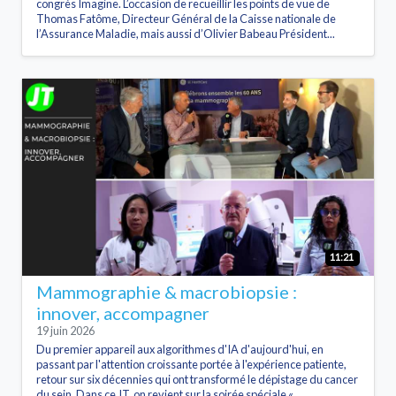
congrès Imagine. L’occasion de recueillir les points de vue de
Thomas Fatôme, Directeur Général de la Caisse nationale de
l’Assurance Maladie, mais aussi d’Olivier Babeau Président...
11:21
Mammographie & macrobiopsie :
innover, accompagner
19 juin 2026
Du premier appareil aux algorithmes d'IA d'aujourd'hui, en
passant par l'attention croissante portée à l'expérience patiente,
retour sur six décennies qui ont transformé le dépistage du cancer
du sein. Dans ce JT, on revient sur la soirée spéciale «...