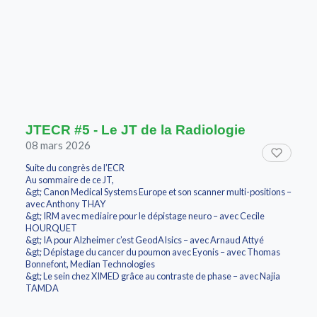
JTECR #5 - Le JT de la Radiologie
08 mars 2026
Suite du congrès de l’ECR
Au sommaire de ce JT,
&gt; Canon Medical Systems Europe et son scanner multi-positions –
avec Anthony THAY
&gt; IRM avec mediaire pour le dépistage neuro – avec Cecile
HOURQUET
&gt; IA pour Alzheimer c’est GeodAIsics – avec Arnaud Attyé
&gt; Dépistage du cancer du poumon avec Eyonis – avec Thomas
Bonnefont, Median Technologies
&gt; Le sein chez XIMED grâce au contraste de phase – avec Najia
TAMDA