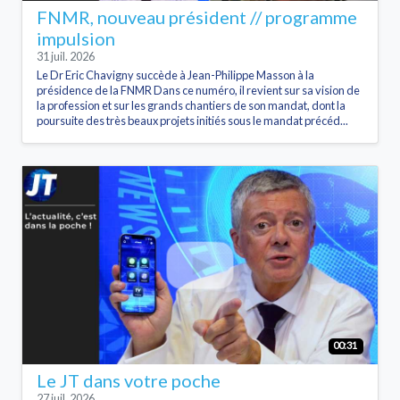
FNMR, nouveau président // programme
impulsion
31 juil. 2026
Le Dr Eric Chavigny succède à Jean-Philippe Masson à la
présidence de la FNMR Dans ce numéro, il revient sur sa vision de
la profession et sur les grands chantiers de son mandat, dont la
poursuite des très beaux projets initiés sous le mandat précéd...
00:31
Le JT dans votre poche
27 juil. 2026