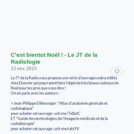
C'est bientot Noël ! - Le JT de la
Radiologie
21 nov. 2025
Le JT de la Radio vous propose une série d'ouvrages extra édités
chez Elsevier qui pourraient faire l'objet de très beaux cadeaux de
Noel pour les pros que vous êtes !
On en parle avec les auteurs :
> Jean-Philippe Dillenseger : "Atlas d'anatomie générale et
radiologique"
pour acheter cet ouvrage : urlr.me/Tx8ytC
ET "Guide des technologies de l'imagerie médicale et de la
radiothérapie"
pour acheter cet ouvrage : urlr.me/rafxYV