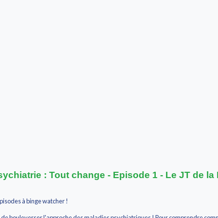
ychiatrie : Tout change - Episode 1 - Le JT de la
pisodes à binge watcher !
in de bouleverser l'approche des maladies psychiatriques ! Pour comprendre commen