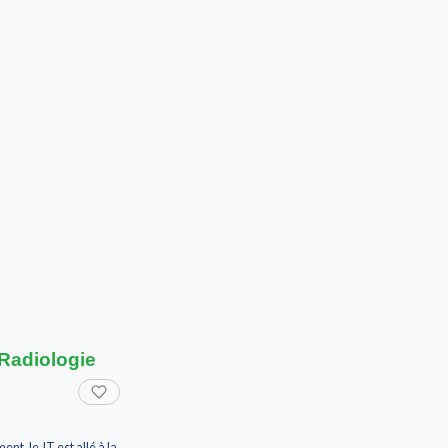
 Radiologie
t, le JT est allé à la