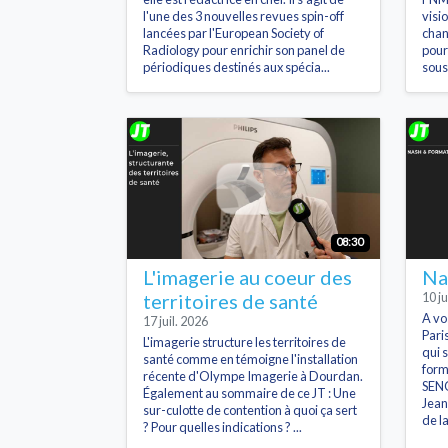
l'une des 3 nouvelles revues spin-off
visi
lancées par l'European Society of
chan
Radiology pour enrichir son panel de
pour
périodiques destinés aux spécia...
sous
08:30
L'imagerie au coeur des
Na
territoires de santé
10 ju
A vo
17 juil. 2026
Pari
L'imagerie structure les territoires de
qui 
santé comme en témoigne l'installation
form
récente d'Olympe Imagerie à Dourdan.
SENO
Également au sommaire de ce JT : Une
Jean
sur-culotte de contention à quoi ça sert
de l
? Pour quelles indications ? ...