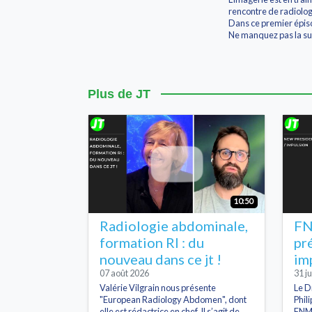
rencontre de radiolog
Dans ce premier épiso
Ne manquez pas la sui
Plus de JT
10:50
Radiologie abdominale,
FN
formation RI : du
pr
nouveau dans ce jt !
im
07 août 2026
31 ju
Valérie Vilgrain nous présente
Le D
"European Radiology Abdomen", dont
Phil
elle est rédactrice en chef. Il s’agit de
FNMR