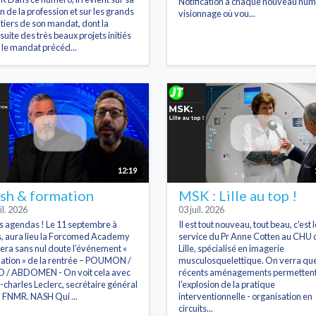
Notification à chaque nouveau num
on de la profession et sur les grands
visionnage où vou...
tiers de son mandat, dont la
suite des très beaux projets initiés
 le mandat précéd...
12:19
sh & formation
MSK : Lille au top !
il. 2026
03 juil. 2026
s agendas ! Le 11 septembre à
Il est tout nouveau, tout beau, c'est l
s, aura lieu la Forcomed Academy
service du Pr Anne Cotten au CHU 
sera sans nul doute l’événement «
Lille, spécialisé en imagerie
ation » de la rentrée – POUMON /
musculosquelettique. On verra que
 / ABDOMEN - On voit cela avec
récents aménagements permetten
-charles Leclerc, secrétaire général
l'explosion de la pratique
a FNMR. NASH Qui ...
interventionnelle - organisation en
circuits...