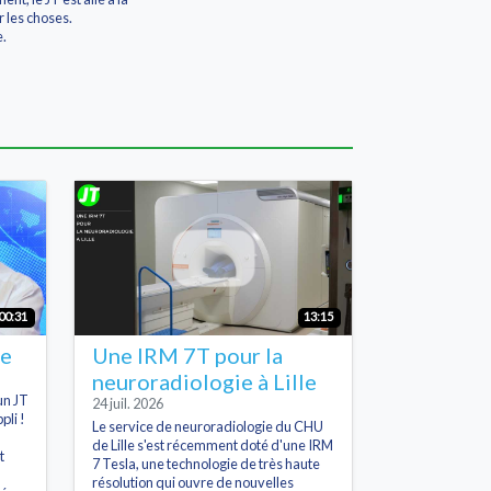
 les choses.
e.
00:31
13:15
he
Une IRM 7T pour la
neuroradiologie à Lille
un JT
24 juil. 2026
pli !
Le service de neuroradiologie du CHU
de Lille s'est récemment doté d'une IRM
t
7 Tesla, une technologie de très haute
résolution qui ouvre de nouvelles