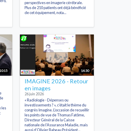
éro,
perspectives en imagerie cérébrale.
Plus de 210 patients ont déjà bénéficié
de cet équipement, nota...
10:15
14:30
IMAGINE 2026 - Retour
en images
e
26 juin 2026
de
« Radiologie - Dépenses ou
investissements ? », c’était le thème du
 les
congrès Imagine. L’occasion de recueillir
t
les points de vue de Thomas Fatôme,
Directeur Général de la Caisse
nationale de l’Assurance Maladie, mais
aussi d’Olivier Babeau Président...