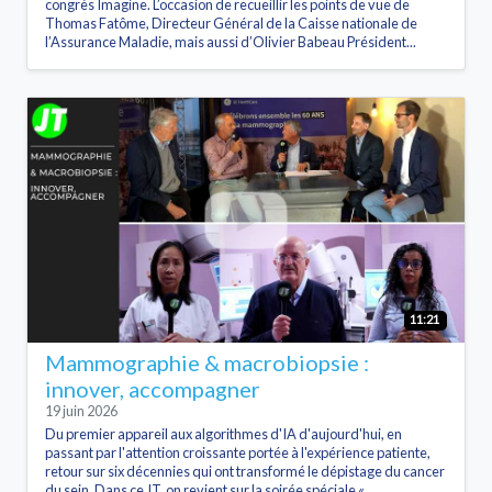
congrès Imagine. L’occasion de recueillir les points de vue de
Thomas Fatôme, Directeur Général de la Caisse nationale de
l’Assurance Maladie, mais aussi d’Olivier Babeau Président...
11:21
Mammographie & macrobiopsie :
innover, accompagner
19 juin 2026
Du premier appareil aux algorithmes d'IA d'aujourd'hui, en
passant par l'attention croissante portée à l'expérience patiente,
retour sur six décennies qui ont transformé le dépistage du cancer
du sein. Dans ce JT, on revient sur la soirée spéciale «...