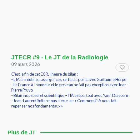
JTECR #9 - Le JT de la Radiologie
09 mars 2026
C’est la fin de cet ECR, l’heure du bilan :
- L’IA en routine aux urgences, on fait le point avec Guillaume Herpe
- La France à l’honneur et le cerveau ne fait pas exception avec Jean-
Pierre Pruvo
- Bilan industriel et scientifique – l’IA est partout avec Yann Diascorn
- Jean-Laurent Sultan nous alerte sur « Comment l’IA nous fait
repenser nos fondamentaux »
Plus de JT