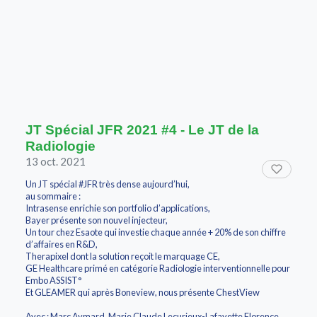
JT Spécial JFR 2021 #4 - Le JT de la
Radiologie
13 oct. 2021
Un JT spécial #JFR très dense aujourd’hui,
au sommaire :
Intrasense enrichie son portfolio d’applications,
Bayer présente son nouvel injecteur,
Un tour chez Esaote qui investie chaque année + 20% de son chiffre
d’affaires en R&D,
Therapixel dont la solution reçoit le marquage CE,
GE Healthcare primé en catégorie Radiologie interventionnelle pour
Embo ASSIST°
Et GLEAMER qui après Boneview, nous présente ChestView
Avec : Marc Aymard, Marie Claude Lecurieux-Lafayette Florence