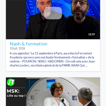
12:19
Nash & formation
10 juil. 2026
A vos agendas ! Le 11 septembre à Paris, aura lieu la Forcomed
Academy qui sera sans nul doute l’événement « formation » de la
rentrée – POUMON / SENO / ABDOMEN - On voit cela avec Jean-
charles Leclerc, secrétaire général de la FNMR. NASH Qui ...