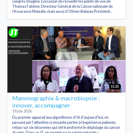
congrès Imagine. L’occasion de recueillir les points de vue de
Thomas Fatôme, Directeur Général de la Caisse nationale de
l’Assurance Maladie, mais aussi d’Olivier Babeau Président...
11:21
Mammographie & macrobiopsie :
innover, accompagner
19 juin 2026
Du premier appareil aux algorithmes d'IA d'aujourd'hui, en
passant par l'attention croissante portée à l'expérience patiente,
retour sur six décennies qui ont transformé le dépistage du cancer
du sein. Dans ce JT, on revient sur la soirée spéciale «...