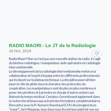
RADIO MAORI - Le JT de la Radiologie
26 févr. 2024
Radio Maori! Non ce n'est pas une nouvelle station de radio. Il s'agit
du binôme radiologue / manipulateur aide opératoire en radiologie
interventionnelle.
Le développement de la radiologie interventionnelle renforce la
collaboration et l'esprit d'équipe entre les différents professionnels
qui évoluent sur le plateau technique. La discipline pourrait bien
jouer le rôle de pilote dans le domaine des protocoles de
coopération. Les manipulateurs sont de plus en plus nombreux à
poser des picclines et à prendre en charge d'autres actions qui
libèrent du temps médical. Certains s'investissent également dans
la recherche et beaucoup suivent des formations complémentaires.
Rencontre avec le Pr Aymeric Rouchaud (CHU de Limoges) et un
"maori", Joris Maujean, tous deux nous livrent leur point de vue sur