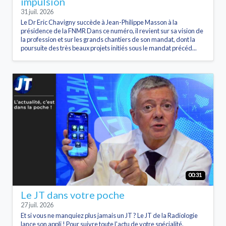
impulsion
31 juil. 2026
Le Dr Eric Chavigny succède à Jean-Philippe Masson à la
présidence de la FNMR Dans ce numéro, il revient sur sa vision de
la profession et sur les grands chantiers de son mandat, dont la
poursuite des très beaux projets initiés sous le mandat précéd...
00:31
Le JT dans votre poche
27 juil. 2026
Et si vous ne manquiez plus jamais un JT ? Le JT de la Radiologie
lance son appli ! Pour suivre toute l'actu de votre spécialité,