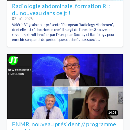
Radiologie abdominale, formation RI :
du nouveau dans ce jt !
07 août 2026
Valérie Vilgrain nous présente "European Radiology Abdomen",
dont elle est rédactrice en chef. Il s’agit de l'une des 3 nouvelles
revues spin-off lancées par l'European Society of Radiology pour
enrichir son panel de périodiques destinés aux spécia...
14:56
FNMR, nouveau président // programme