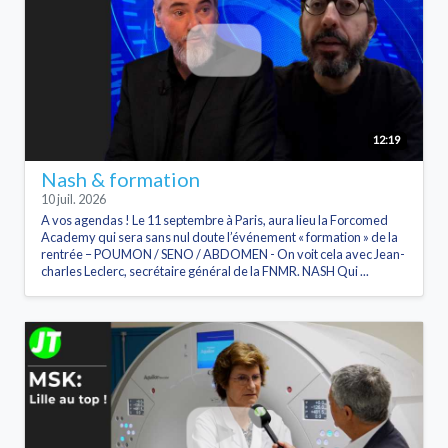
12:19
Nash & formation
10 juil. 2026
A vos agendas ! Le 11 septembre à Paris, aura lieu la Forcomed
Academy qui sera sans nul doute l’événement « formation » de la
rentrée – POUMON / SENO / ABDOMEN - On voit cela avec Jean-
charles Leclerc, secrétaire général de la FNMR. NASH Qui ...