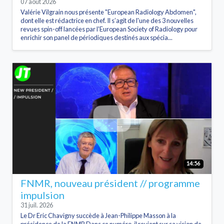
07 août 2026
Valérie Vilgrain nous présente "European Radiology Abdomen",
dont elle est rédactrice en chef. Il s’agit de l'une des 3 nouvelles
revues spin-off lancées par l'European Society of Radiology pour
enrichir son panel de périodiques destinés aux spécia...
14:56
FNMR, nouveau président // programme
impulsion
31 juil. 2026
Le Dr Eric Chavigny succède à Jean-Philippe Masson à la
présidence de la FNMR Dans ce numéro, il revient sur sa vision de