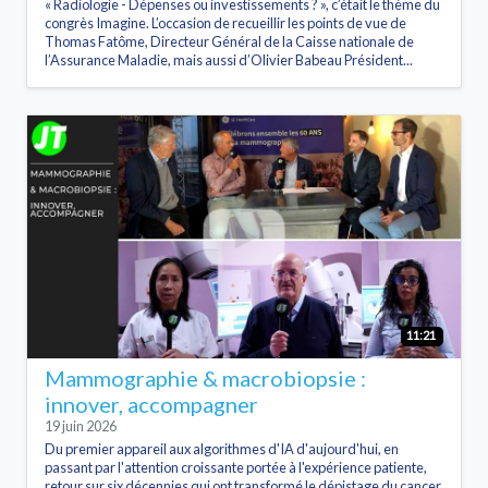
« Radiologie - Dépenses ou investissements ? », c’était le thème du
congrès Imagine. L’occasion de recueillir les points de vue de
Thomas Fatôme, Directeur Général de la Caisse nationale de
l’Assurance Maladie, mais aussi d’Olivier Babeau Président...
11:21
Mammographie & macrobiopsie :
innover, accompagner
19 juin 2026
Du premier appareil aux algorithmes d'IA d'aujourd'hui, en
passant par l'attention croissante portée à l'expérience patiente,
retour sur six décennies qui ont transformé le dépistage du cancer