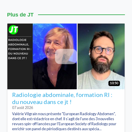
Plus de JT
10:50
Radiologie abdominale, formation RI :
du nouveau dans ce jt !
07 août 2026
Valérie Vilgrain nous présente "European Radiology Abdomen",
dont elle est rédactrice en chef. Il s’agit de l'une des 3 nouvelles
revues spin-off lancées par l'European Society of Radiology pour
enrichir son panel de périodiques destinés aux spécia...