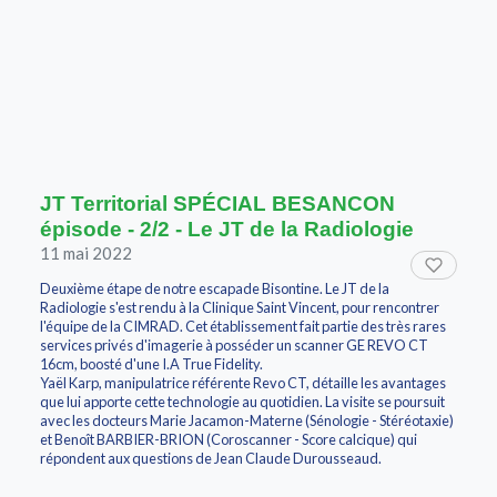
JT Territorial SPÉCIAL BESANCON
épisode - 2/2 - Le JT de la Radiologie
11 mai 2022
Deuxième étape de notre escapade Bisontine. Le JT de la
Radiologie s'est rendu à la Clinique Saint Vincent, pour rencontrer
l'équipe de la CIMRAD. Cet établissement fait partie des très rares
services privés d'imagerie à posséder un scanner GE REVO CT
16cm, boosté d'une I.A True Fidelity.
Yaël Karp, manipulatrice référente Revo CT, détaille les avantages
que lui apporte cette technologie au quotidien. La visite se poursuit
avec les docteurs Marie Jacamon-Materne (Sénologie - Stéréotaxie)
et Benoît BARBIER-BRION (Coroscanner - Score calcique) qui
répondent aux questions de Jean Claude Durousseaud.