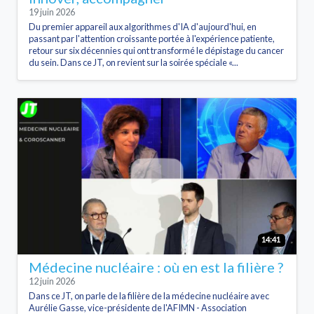
19 juin 2026
Du premier appareil aux algorithmes d'IA d'aujourd'hui, en
passant par l'attention croissante portée à l'expérience patiente,
retour sur six décennies qui ont transformé le dépistage du cancer
du sein. Dans ce JT, on revient sur la soirée spéciale «...
14:41
Médecine nucléaire : où en est la filière ?
12 juin 2026
Dans ce JT, on parle de la filière de la médecine nucléaire avec
Aurélie Gasse, vice-présidente de l'AFIMN - Association