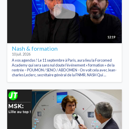
12:19
Nash & formation
10 juil. 2026
A vos agendas ! Le 11 septembre à Paris, aura lieu la Forcomed
Academy qui sera sans nul doute l’événement « formation » de la
rentrée – POUMON / SENO / ABDOMEN - On voit cela avec Jean-
charles Leclerc, secrétaire général de la FNMR. NASH Qui ...