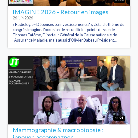
IMAGINE 2026 - Retour en images
26 juin 2026
« Radiologie - Dépenses ou investissements ? », c’était le thème du
congrès Imagine. L’occasion de recueillir les points de vue de
Thomas Fatôme, Directeur Général de la Caisse nationale de
l’Assurance Maladie, mais aussi d’Olivier Babeau Président...
11:21
Mammographie & macrobiopsie :
innover, accompagner