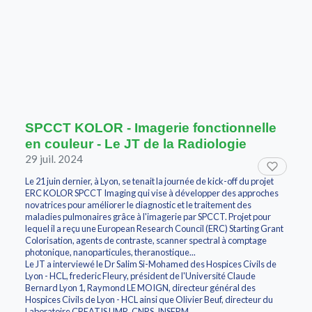
SPCCT KOLOR - Imagerie fonctionnelle
en couleur - Le JT de la Radiologie
29 juil. 2024
Le 21 juin dernier, à Lyon, se tenait la journée de kick-off du projet
ERC KOLOR SPCCT Imaging qui vise à développer des approches
novatrices pour améliorer le diagnostic et le traitement des
maladies pulmonaires grâce à l'imagerie par SPCCT. Projet pour
lequel il a reçu une European Research Council (ERC) Starting Grant
Colorisation, agents de contraste, scanner spectral à comptage
photonique, nanoparticules, theranostique...
Le JT a interviewé le Dr Salim Si-Mohamed des Hospices Civils de
Lyon - HCL, frederic Fleury, président de l'Université Claude
Bernard Lyon 1, Raymond LE MOIGN, directeur général des
Hospices Civils de Lyon - HCL ainsi que Olivier Beuf, directeur du
Laboratoire CREATIS UMR_CNRS_INSERM.