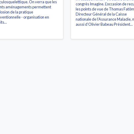
ulosquelettique. On verra que les
congrès Imagine. L’occasion de recue
nts aménagements permettent
les points de vue de Thomas Fatôm
plosion de la pratique
Directeur Général de la Caisse
rventionnelle - organisation en
nationale de l’Assurance Maladie, 
its...
aussi d’Olivier Babeau Président...