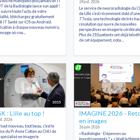
i vous ne manquiez plus jamais un JT
24 juil. 2026
JT de la Radiologie lance son appli !
Le service de neuroradiologie du 
 suivre toute l'actu de votre
de Lille s'est récemment doté d'un
ialité, téléchargez gratuitement
7 Tesla, une technologie de très ha
pli JT Santé sur iOS ou Android.
résolution qui ouvre de nouvelles
fication à chaque nouveau numéro,
perspectives en imagerie cérébrale
onnage où vou...
Plus de 210 patients ont déjà bénéfi
de cet équipement, nota...
10:15
 : Lille au top !
IMAGINE 2026 - Ret
il. 2026
en images
t tout nouveau, tout beau, c'est le
26 juin 2026
ice du Pr Anne Cotten au CHU de
« Radiologie - Dépenses ou
, spécialisé en imagerie
investissements ? », c’était le thèm