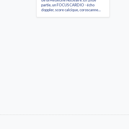
de la Médecine Nucléaire. En 2nde
partie, un FOCUS CARDIO - écho
doppler, score calcique, coroscanne...