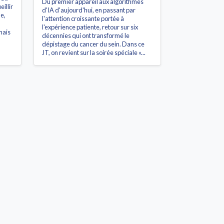
Du premier appareil aux algorithmes
illir
d'IA d'aujourd'hui, en passant par
e,
l'attention croissante portée à
l'expérience patiente, retour sur six
mais
décennies qui ont transformé le
dépistage du cancer du sein. Dans ce
JT, on revient sur la soirée spéciale «...