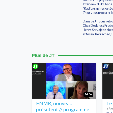
Interview du Pr Anne C
"Radiographies ostéoa
(Pour vous procurer l'
Dans ce JT vous retro
Chez Dedalus : Fre
Herve Servajean chez
et Nissal Berrached,
Plus de JT
14:56
FNMR, nouveau
Le
président // programme
27 ju