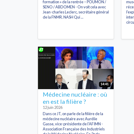
formation » de la rentrée – POUMON /
musc
SENO / ABDOMEN - On voit cela avec
réce
Jean-charles Leclerc, secrétaire général
l'ex
de la FNMR. NASH Qui ...
inte
circu
14:41
Médecine nucléaire : où
en est la filière ?
12 juin 2026
Dans ce JT, on parle de la filière de la
médecine nucléaire avec Aurélie
Gasse, vice-présidente de l'AFIMN -
Association Française des Industriels