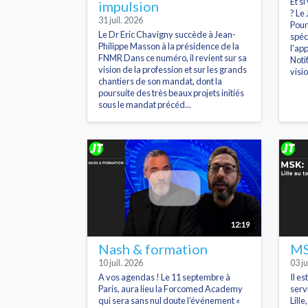
Et s
impulsion
? Le 
31 juil. 2026
Pour
Le Dr Eric Chavigny succède à Jean-
spéc
Philippe Masson à la présidence de la
l'ap
FNMR Dans ce numéro, il revient sur sa
Noti
vision de la profession et sur les grands
visi
chantiers de son mandat, dont la
poursuite des très beaux projets initiés
sous le mandat précéd...
12:19
Nash & formation
MSK
10 juil. 2026
03 ju
A vos agendas ! Le 11 septembre à
Il es
Paris, aura lieu la Forcomed Academy
serv
qui sera sans nul doute l’événement «
Lille