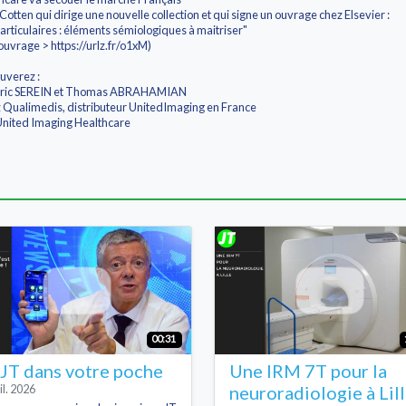
otten qui dirige une nouvelle collection et qui signe un ouvrage chez Elsevier :
rticulaires : éléments sémiologiques à maitriser"
ouvrage > https://urlz.fr/o1xM)
uverez :
deric SEREIN et Thomas ABRAHAMIAN
 Qualimedis, distributeur UnitedImaging en France
 United Imaging Healthcare
00:31
 JT dans votre poche
Une IRM 7T pour la
il. 2026
neuroradiologie à Lil