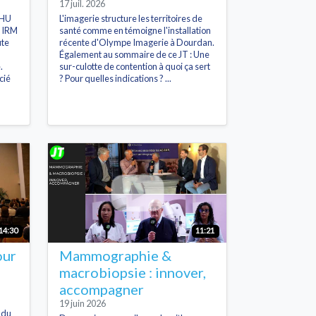
17 juil. 2026
CHU
L'imagerie structure les territoires de
e IRM
santé comme en témoigne l'installation
ute
récente d'Olympe Imagerie à Dourdan.
Également au sommaire de ce JT : Une
.
sur-culotte de contention à quoi ça sert
cié
? Pour quelles indications ? ...
14:30
11:21
our
Mammographie &
macrobiopsie : innover,
accompagner
19 juin 2026
e du