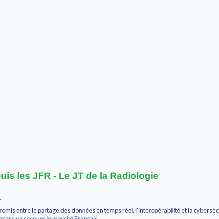
uis les JFR - Le JT de la Radiologie
T
omis entre le partage des données en temps réel, l’interopérabilité et la cyberséc
hcare va secouer le marché Français