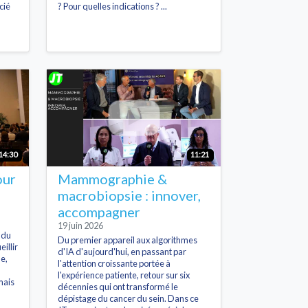
cié
? Pour quelles indications ? ...
14:30
11:21
our
Mammographie &
macrobiopsie : innover,
accompagner
19 juin 2026
e du
Du premier appareil aux algorithmes
illir
d'IA d'aujourd'hui, en passant par
e,
l'attention croissante portée à
l'expérience patiente, retour sur six
mais
décennies qui ont transformé le
dépistage du cancer du sein. Dans ce