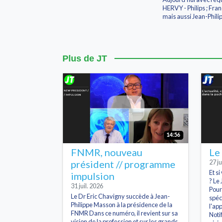
HERVY - Philips ; Fra
mais aussi Jean-Phili
Plus de JT
14:56
FNMR, nouveau
Le
président // programme
27 ju
Et s
impulsion
? Le 
31 juil. 2026
Pour
Le Dr Eric Chavigny succède à Jean-
spéc
Philippe Masson à la présidence de la
l'ap
FNMR Dans ce numéro, il revient sur sa
Noti
vision de la profession et sur les grands