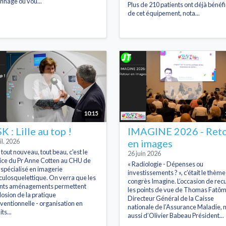
onnage où vou...
Plus de 210 patients ont déjà bénéfi
de cet équipement, nota...
10:15
 : Lille au top !
IMAGINE 2026 - Ret
il. 2026
en images
t tout nouveau, tout beau, c'est le
26 juin 2026
ice du Pr Anne Cotten au CHU de
« Radiologie - Dépenses ou
, spécialisé en imagerie
investissements ? », c’était le thèm
ulosquelettique. On verra que les
congrès Imagine. L’occasion de recue
nts aménagements permettent
les points de vue de Thomas Fatôm
plosion de la pratique
Directeur Général de la Caisse
rventionnelle - organisation en
nationale de l’Assurance Maladie, 
its...
aussi d’Olivier Babeau Président...