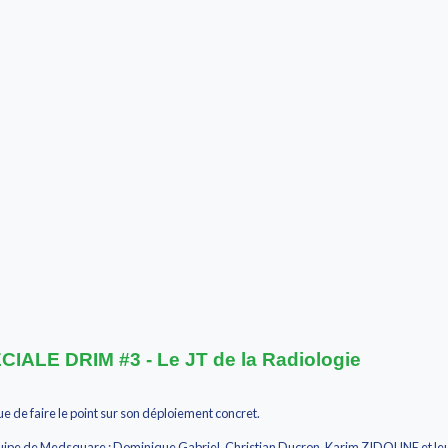
IALE DRIM #3 - Le JT de la Radiologie
 de faire le point sur son déploiement concret.
uipe de Medsquare : Dominique Gabriel, Christian Ducron, Karim ZIDOUNE et leur