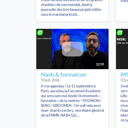
visi
chantiers de son mandat, dont la
poursuite des très beaux projets initiés
sous le mandat précéd...
12:19
Nash & formation
MSK
10 juil. 2026
03 ju
A vos agendas ! Le 11 septembre à
Il es
Paris, aura lieu la Forcomed Academy
serv
qui sera sans nul doute l’événement «
Lille
formation » de la rentrée – POUMON /
musc
SENO / ABDOMEN - On voit cela avec
réce
Jean-charles Leclerc, secrétaire général
l'ex
de la FNMR. NASH Qui ...
inte
circu