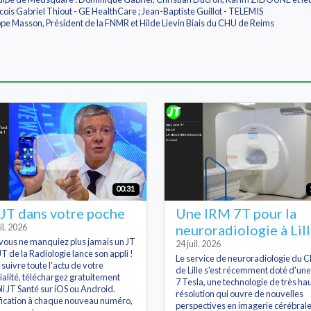
ncois Gabriel Thiout - GE HealthCare ; Jean-Baptiste Guillot - TELEMIS
ppe Masson, Président de la FNMR et Hilde Lievin Biais du CHU de Reims
00:31
 JT dans votre poche
Une IRM 7T pour la
il. 2026
neuroradiologie à Lil
i vous ne manquiez plus jamais un JT
24 juil. 2026
JT de la Radiologie lance son appli !
Le service de neuroradiologie du 
 suivre toute l'actu de votre
de Lille s'est récemment doté d'un
ialité, téléchargez gratuitement
7 Tesla, une technologie de très ha
pli JT Santé sur iOS ou Android.
résolution qui ouvre de nouvelles
fication à chaque nouveau numéro,
perspectives en imagerie cérébrale