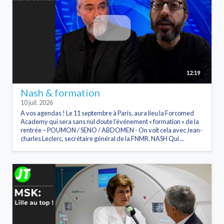
12:19
Nash & formation
10 juil. 2026
A vos agendas ! Le 11 septembre à Paris, aura lieu la Forcomed
Academy qui sera sans nul doute l’événement « formation » de la
rentrée – POUMON / SENO / ABDOMEN - On voit cela avec Jean-
charles Leclerc, secrétaire général de la FNMR. NASH Qui ...