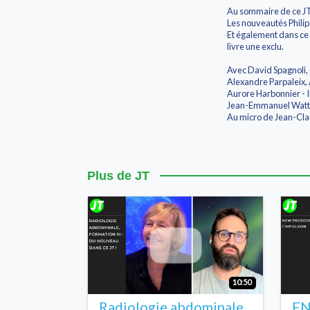
Au sommaire de ce JT
Les nouveautés Philip
Et également dans ce J
livre une exclu.
Avec David Spagnoli, 
Alexandre Parpaleix, 
Aurore Harbonnier - 
Jean-Emmanuel Watti
Au micro de Jean-Cl
Plus de JT
10:50
Radiologie abdominale,
FN