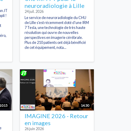
neuroradiologie à Lille
un JT
24 juil. 2026
pli !
Le service de neuroradiologie du CHU
de Lille s'est récemment doté d'une IRM
t
7 Tesla, une technologie de très haute
résolution qui ouvre de nouvelles
éro,
perspectives en imagerie cérébrale.
Plus de 210 patients ont déjà bénéficié
de cet équipement, nota...
10:15
14:30
IMAGINE 2026 - Retour
en images
e
26 juin 2026