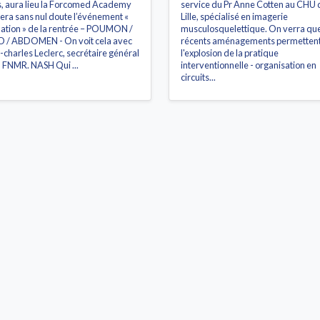
s, aura lieu la Forcomed Academy
service du Pr Anne Cotten au CHU 
sera sans nul doute l’événement «
Lille, spécialisé en imagerie
ation » de la rentrée – POUMON /
musculosquelettique. On verra que
 / ABDOMEN - On voit cela avec
récents aménagements permetten
-charles Leclerc, secrétaire général
l'explosion de la pratique
a FNMR. NASH Qui ...
interventionnelle - organisation en
circuits...