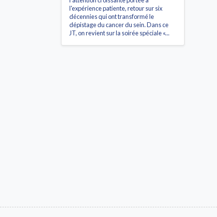
l'attention croissante portée à
l'expérience patiente, retour sur six
décennies qui ont transformé le
dépistage du cancer du sein. Dans ce
JT, on revient sur la soirée spéciale «...