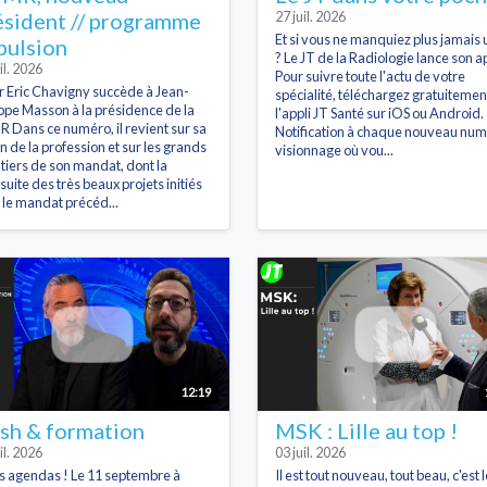
ésident // programme
27 juil. 2026
Et si vous ne manquiez plus jamais 
pulsion
? Le JT de la Radiologie lance son ap
il. 2026
Pour suivre toute l'actu de votre
r Eric Chavigny succède à Jean-
spécialité, téléchargez gratuitemen
ippe Masson à la présidence de la
l'appli JT Santé sur iOS ou Android.
 Dans ce numéro, il revient sur sa
Notification à chaque nouveau num
on de la profession et sur les grands
visionnage où vou...
tiers de son mandat, dont la
suite des très beaux projets initiés
 le mandat précéd...
12:19
sh & formation
MSK : Lille au top !
il. 2026
03 juil. 2026
s agendas ! Le 11 septembre à
Il est tout nouveau, tout beau, c'est l