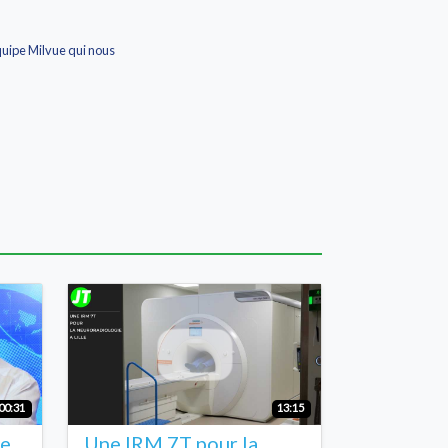
équipe Milvue qui nous
00:31
13:15
he
Une IRM 7T pour la