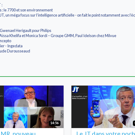
 :
s : le 7700 et son environnement
T, un méga focus sur l’intelligence artificielle - on fait le point notamment avec l’
Gwenael Herigault pour Philips
Aïssa Khelifa et Monica Sordi – Groupe GMM, Paul Idelson chez Milvue
Incepto
er - Ingedata
aude Durousseaud
14:56
MR, nouveau
Le JT dans votre poc