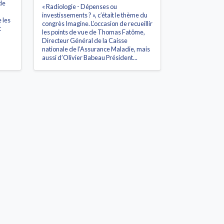
de
« Radiologie - Dépenses ou
investissements ? », c’était le thème du
 les
congrès Imagine. L’occasion de recueillir
t
les points de vue de Thomas Fatôme,
Directeur Général de la Caisse
nationale de l’Assurance Maladie, mais
aussi d’Olivier Babeau Président...