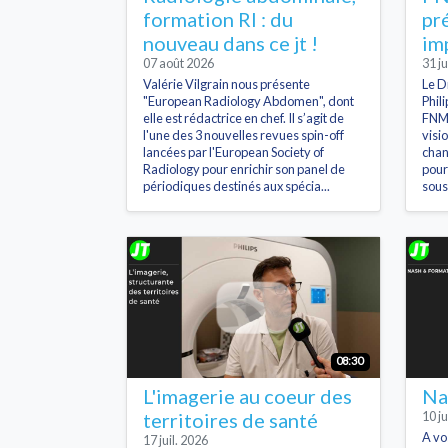
formation RI : du
pr
nouveau dans ce jt !
im
07 août 2026
31 ju
Valérie Vilgrain nous présente
Le D
"European Radiology Abdomen", dont
Phil
elle est rédactrice en chef. Il s’agit de
FNMR
l'une des 3 nouvelles revues spin-off
visi
lancées par l'European Society of
chan
Radiology pour enrichir son panel de
pour
périodiques destinés aux spécia...
sous
08:30
L'imagerie au coeur des
Na
territoires de santé
10 ju
A vo
17 juil. 2026