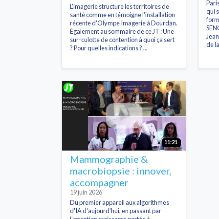
Pari
L'imagerie structure les territoires de
qui 
santé comme en témoigne l'installation
form
récente d'Olympe Imagerie à Dourdan.
SENO
Également au sommaire de ce JT : Une
Jean
sur-culotte de contention à quoi ça sert
de l
? Pour quelles indications ? ...
11:21
Mammographie &
macrobiopsie : innover,
accompagner
19 juin 2026
Du premier appareil aux algorithmes
d'IA d'aujourd'hui, en passant par