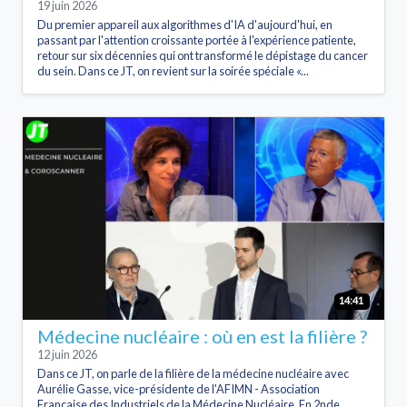
19 juin 2026
Du premier appareil aux algorithmes d'IA d'aujourd'hui, en
passant par l'attention croissante portée à l'expérience patiente,
retour sur six décennies qui ont transformé le dépistage du cancer
du sein. Dans ce JT, on revient sur la soirée spéciale «...
14:41
Médecine nucléaire : où en est la filière ?
12 juin 2026
Dans ce JT, on parle de la filière de la médecine nucléaire avec
Aurélie Gasse, vice-présidente de l'AFIMN - Association
Française des Industriels de la Médecine Nucléaire. En 2nde