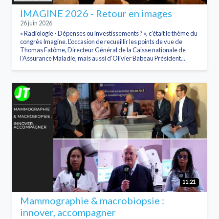
IMAGINE 2026 - Retour en images
26 juin 2026
« Radiologie - Dépenses ou investissements ? », c’était le thème du
congrès Imagine. L’occasion de recueillir les points de vue de
Thomas Fatôme, Directeur Général de la Caisse nationale de
l’Assurance Maladie, mais aussi d’Olivier Babeau Président...
11:21
Mammographie & macrobiopsie :
innover, accompagner