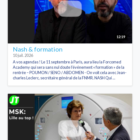
12:19
Nash & formation
10 juil. 2026
A vos agendas ! Le 11 septembre à Paris, aura lieu la Forcomed
Academy qui sera sans nul doute l’événement « formation » de la
rentrée – POUMON / SENO / ABDOMEN - On voit cela avec Jean-
charles Leclerc, secrétaire général de la FNMR. NASH Qui ...