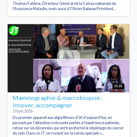
Thomas Fatôme, Directeur Général de la Caisse nationale de
l’Assurance Maladie, mais aussi d’Olivier Babeau Président...
11:21
Mammographie & macrobiopsie :
innover, accompagner
19 juin 2026
Du premier appareil aux algorithmes d'IA d'aujourd'hui, en
passant par l'attention croissante portée à l'expérience patiente,
retour sur six décennies qui ont transformé le dépistage du cancer
du sein. Dans ce JT, on revient sur la soirée spéciale «...