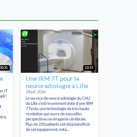
00:31
13:15
he
Une IRM 7T pour la
neuroradiologie à Lille
un JT
24 juil. 2026
pli !
Le service de neuroradiologie du CHU
de Lille s'est récemment doté d'une IRM
t
7 Tesla, une technologie de très haute
résolution qui ouvre de nouvelles
éro,
perspectives en imagerie cérébrale.
Plus de 210 patients ont déjà bénéficié
de cet équipement, nota...