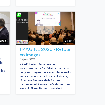
10:15
14:30
IMAGINE 2026 - Retour
en images
e
26 juin 2026
de
« Radiologie - Dépenses ou
investissements ? », c’était le thème du
 les
congrès Imagine. L’occasion de recueillir
t
les points de vue de Thomas Fatôme,
Directeur Général de la Caisse
nationale de l’Assurance Maladie, mais
aussi d’Olivier Babeau Président...