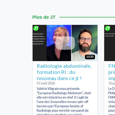
Plus de JT
10:50
Radiologie abdominale,
FN
formation RI : du
pr
nouveau dans ce jt !
im
07 août 2026
31 ju
Valérie Vilgrain nous présente
Le D
"European Radiology Abdomen", dont
Phil
elle est rédactrice en chef. Il s’agit de
FNMR
l'une des 3 nouvelles revues spin-off
visi
lancées par l'European Society of
chan
Radiology pour enrichir son panel de
pour
périodiques destinés aux spécia...
sous