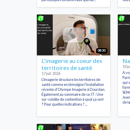
08:30
L'imagerie au coeur des
Na
territoires de santé
10 ju
A vo
17 juil. 2026
Pari
L'imagerie structure les territoires de
qui 
santé comme en témoigne l'installation
form
récente d'Olympe Imagerie à Dourdan.
SENO
Également au sommaire de ce JT : Une
Jean
sur-culotte de contention à quoi ça sert
de l
? Pour quelles indications ? ...