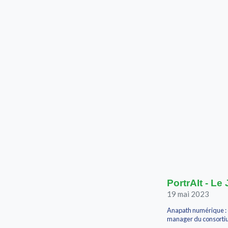
PortrAIt - Le
19 mai 2023
Anapath numérique : e
manager du consortiu