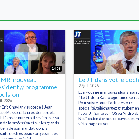
14:56
MR, nouveau
Le JT dans votre poc
ésident // programme
27 juil. 2026
Et si vous ne manquiez plus jamais 
pulsion
? Le JT de la Radiologie lance son ap
il. 2026
Pour suivre toute l'actu de votre
r Eric Chavigny succède à Jean-
spécialité, téléchargez gratuitemen
ippe Masson à la présidence de la
l'appli JT Santé sur iOS ou Android.
 Dans ce numéro, il revient sur sa
Notification à chaque nouveau num
on de la profession et sur les grands
visionnage où vou...
tiers de son mandat, dont la
suite des très beaux projets initiés
 le mandat précéd...