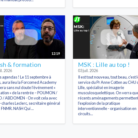
12:19
sh & formation
MSK : Lille au top !
il. 2026
03 juil. 2026
s agendas ! Le 11 septembre à
Il est tout nouveau, tout beau, c'est l
s, aura lieu la Forcomed Academy
service du Pr Anne Cotten au CHU 
sera sans nul doute l’événement «
Lille, spécialisé en imagerie
ation » de la rentrée – POUMON /
musculosquelettique. On verra que
 / ABDOMEN - On voit cela avec
récents aménagements permetten
-charles Leclerc, secrétaire général
l'explosion de la pratique
a FNMR. NASH Qui ...
interventionnelle - organisation en
circuits...