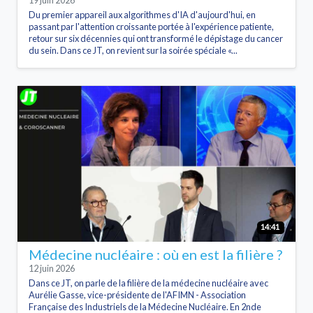
19 juin 2026
Du premier appareil aux algorithmes d'IA d'aujourd'hui, en
passant par l'attention croissante portée à l'expérience patiente,
retour sur six décennies qui ont transformé le dépistage du cancer
du sein. Dans ce JT, on revient sur la soirée spéciale «...
14:41
Médecine nucléaire : où en est la filière ?
12 juin 2026
Dans ce JT, on parle de la filière de la médecine nucléaire avec
Aurélie Gasse, vice-présidente de l'AFIMN - Association
Française des Industriels de la Médecine Nucléaire. En 2nde