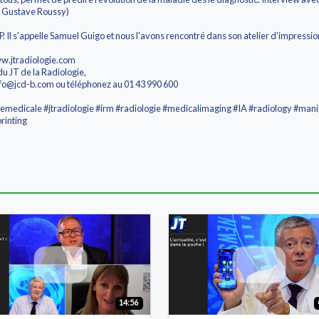
 Gustave Roussy)
l s'appelle Samuel Guigo et nous l'avons rencontré dans son atelier d'impressi
ww.jtradiologie.com
du JT de la Radiologie,
nfo@jcd-b.com ou téléphonez au 01 43 990 600
emedicale #jtradiologie #irm #radiologie #medicalimaging #IA #radiology #man
rinting
14:56