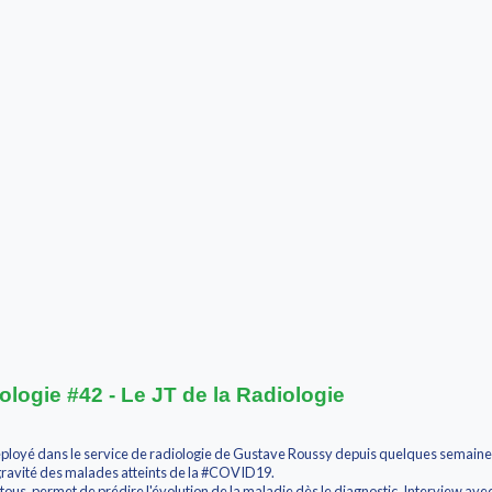
ologie #42 - Le JT de la Radiologie
oyé dans le service de radiologie de Gustave Roussy depuis quelques semaine
 gravité des malades atteints de la #COVID19.
tous, permet de prédire l'évolution de la maladie dès le diagnostic. Interview avec 