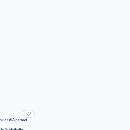
s une #IA permet
le Pr. Nathalie