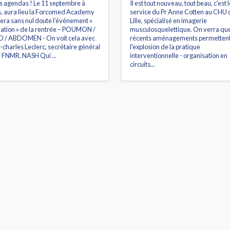
s agendas ! Le 11 septembre à
Il est tout nouveau, tout beau, c'est l
s, aura lieu la Forcomed Academy
service du Pr Anne Cotten au CHU 
sera sans nul doute l’événement «
Lille, spécialisé en imagerie
ation » de la rentrée – POUMON /
musculosquelettique. On verra que
 / ABDOMEN - On voit cela avec
récents aménagements permetten
-charles Leclerc, secrétaire général
l'explosion de la pratique
a FNMR. NASH Qui ...
interventionnelle - organisation en
circuits...