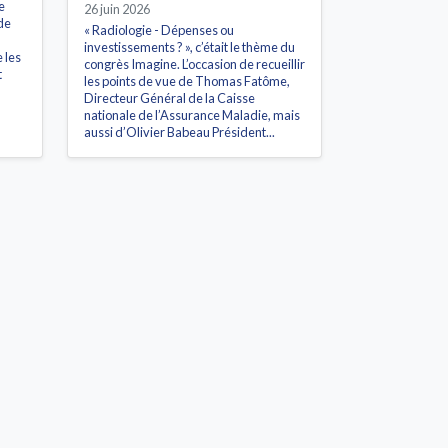
e
26 juin 2026
de
« Radiologie - Dépenses ou
investissements ? », c’était le thème du
 les
congrès Imagine. L’occasion de recueillir
t
les points de vue de Thomas Fatôme,
Directeur Général de la Caisse
nationale de l’Assurance Maladie, mais
aussi d’Olivier Babeau Président...