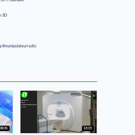
on 3D
ip #manipulateurradio
00:31
13:15