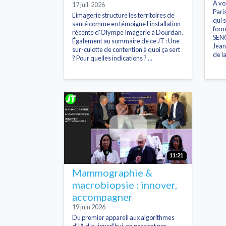
A vo
17 juil. 2026
Pari
L'imagerie structure les territoires de
qui 
santé comme en témoigne l'installation
form
récente d'Olympe Imagerie à Dourdan.
SENO
Également au sommaire de ce JT : Une
Jean
sur-culotte de contention à quoi ça sert
de l
? Pour quelles indications ? ...
11:21
Mammographie &
macrobiopsie : innover,
accompagner
19 juin 2026
Du premier appareil aux algorithmes