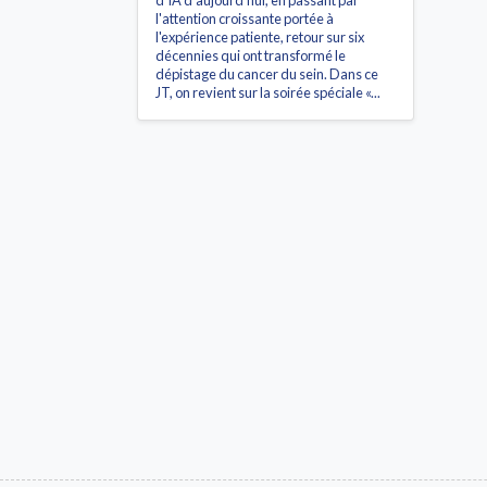
d'IA d'aujourd'hui, en passant par
l'attention croissante portée à
l'expérience patiente, retour sur six
décennies qui ont transformé le
dépistage du cancer du sein. Dans ce
JT, on revient sur la soirée spéciale «...