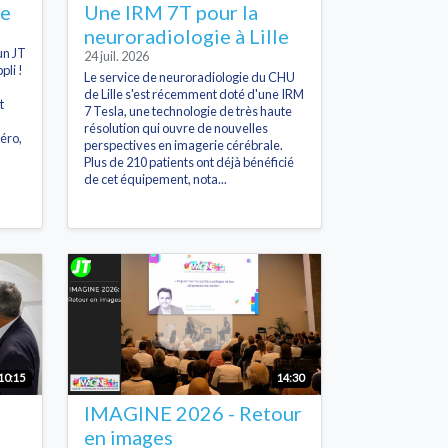
he
Une IRM 7T pour la
neuroradiologie à Lille
un JT
24 juil. 2026
pli !
Le service de neuroradiologie du CHU
de Lille s'est récemment doté d'une IRM
t
7 Tesla, une technologie de très haute
résolution qui ouvre de nouvelles
éro,
perspectives en imagerie cérébrale.
Plus de 210 patients ont déjà bénéficié
de cet équipement, nota...
10:15
14:30
IMAGINE 2026 - Retour
en images