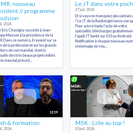
MR, nouveau
Le JT dans votre poc
ésident // programme
27 juil. 2026
Et si vous ne manquiez plus jamais 
pulsion
? Le JT de la Radiologie lance son ap
il. 2026
Pour suivre toute l'actu de votre
r Eric Chavigny succède à Jean-
spécialité, téléchargez gratuitemen
ippe Masson à la présidence de la
l'appli JT Santé sur iOS ou Android.
 Dans ce numéro, il revient sur sa
Notification à chaque nouveau num
on de la profession et sur les grands
visionnage où vou...
tiers de son mandat, dont la
suite des très beaux projets initiés
 le mandat précéd...
12:19
sh & formation
MSK : Lille au top !
il. 2026
03 juil. 2026