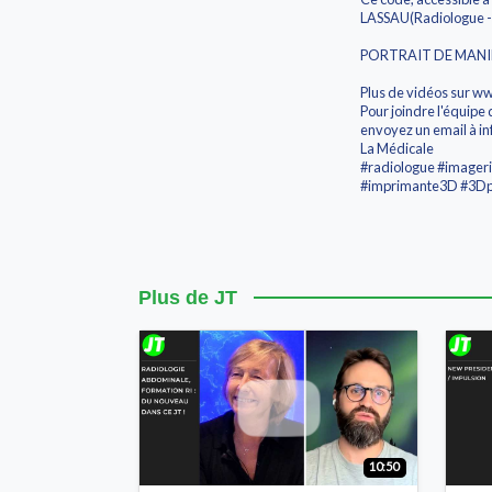
LASSAU(Radiologue -
PORTRAIT DE MANIP. I
Plus de vidéos sur w
Pour joindre l'équipe 
envoyez un email à i
La Médicale
#radiologue #imageri
#imprimante3D #3Dp
Plus de JT
10:50