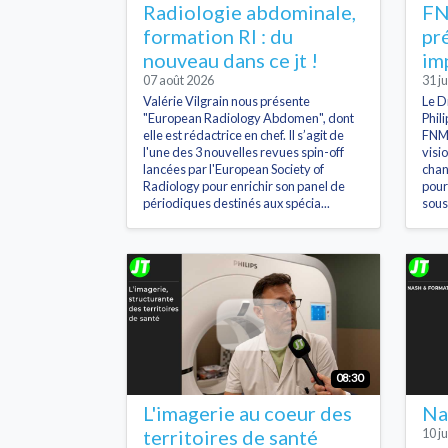
Radiologie abdominale,
FN
formation RI : du
pr
nouveau dans ce jt !
im
07 août 2026
31 ju
Valérie Vilgrain nous présente
Le D
"European Radiology Abdomen", dont
Phil
elle est rédactrice en chef. Il s’agit de
FNMR
l'une des 3 nouvelles revues spin-off
visi
lancées par l'European Society of
chan
Radiology pour enrichir son panel de
pour
périodiques destinés aux spécia...
sous
08:30
L'imagerie au coeur des
Na
territoires de santé
10 ju