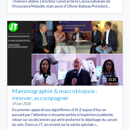
Thomas Fatôme, Directeur Général de la Caisse nationale de
l’Assurance Maladie, mais aussi d’Olivier Babeau Président...
11:21
Mammographie & macrobiopsie :
innover, accompagner
19 juin 2026
Du premier appareil aux algorithmes d'IA d'aujourd'hui, en
passant par l'attention croissante portée à l'expérience patiente,
retour sur six décennies qui ont transformé le dépistage du cancer
du sein. Dans ce JT, on revient sur la soirée spéciale «...