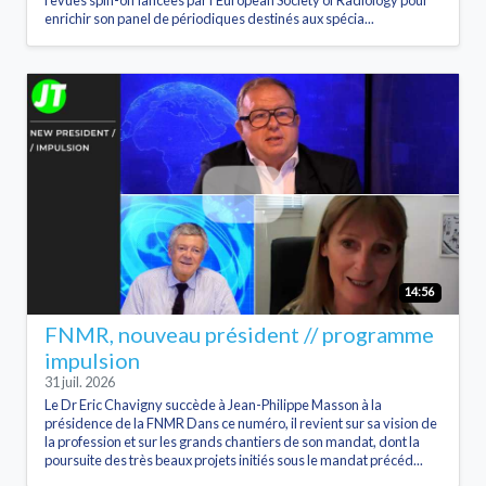
enrichir son panel de périodiques destinés aux spécia...
14:56
FNMR, nouveau président // programme
impulsion
31 juil. 2026
Le Dr Eric Chavigny succède à Jean-Philippe Masson à la
présidence de la FNMR Dans ce numéro, il revient sur sa vision de
la profession et sur les grands chantiers de son mandat, dont la
poursuite des très beaux projets initiés sous le mandat précéd...