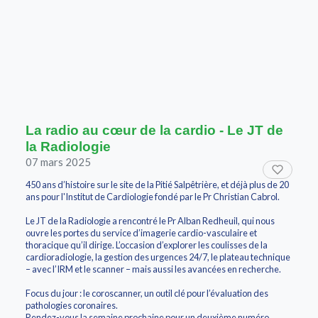
La radio au cœur de la cardio - Le JT de
la Radiologie
07 mars 2025
450 ans d’histoire sur le site de la Pitié Salpêtrière, et déjà plus de 20
ans pour l'Institut de Cardiologie fondé par le Pr Christian Cabrol.
Le JT de la Radiologie a rencontré le Pr Alban Redheuil, qui nous
ouvre les portes du service d’imagerie cardio-vasculaire et
thoracique qu’il dirige. L’occasion d’explorer les coulisses de la
cardioradiologie, la gestion des urgences 24/7, le plateau technique
– avec l’IRM et le scanner – mais aussi les avancées en recherche.
Focus du jour : le coroscanner, un outil clé pour l’évaluation des
pathologies coronaires.
Rendez-vous la semaine prochaine pour un deuxième numéro