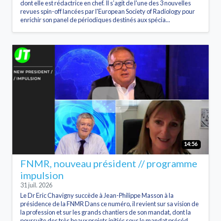
dont elle est rédactrice en chef. Il s’agit de l'une des 3 nouvelles
revues spin-off lancées par l'European Society of Radiology pour
enrichir son panel de périodiques destinés aux spécia...
14:56
FNMR, nouveau président // programme
impulsion
31 juil. 2026
Le Dr Eric Chavigny succède à Jean-Philippe Masson à la
présidence de la FNMR Dans ce numéro, il revient sur sa vision de
la profession et sur les grands chantiers de son mandat, dont la
poursuite des très beaux projets initiés sous le mandat précéd...