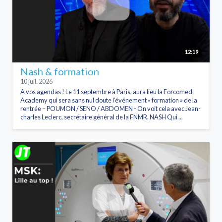
12:19
Nash & formation
10 juil. 2026
A vos agendas ! Le 11 septembre à Paris, aura lieu la Forcomed
Academy qui sera sans nul doute l’événement « formation » de la
rentrée – POUMON / SENO / ABDOMEN - On voit cela avec Jean-
charles Leclerc, secrétaire général de la FNMR. NASH Qui ...