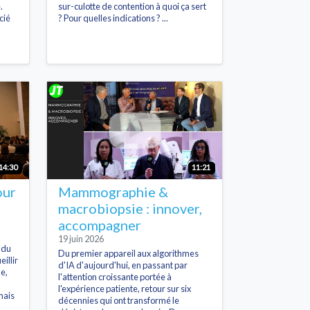
.
sur-culotte de contention à quoi ça sert
cié
? Pour quelles indications ? ...
14:30
11:21
our
Mammographie &
macrobiopsie : innover,
accompagner
19 juin 2026
e du
Du premier appareil aux algorithmes
illir
d'IA d'aujourd'hui, en passant par
e,
l'attention croissante portée à
l'expérience patiente, retour sur six
mais
décennies qui ont transformé le