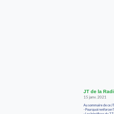
JT de la Radi
15 janv. 2021
Au sommaire de ce JT
- Pourquoi renforcer 
- Les bénéfices du 7 T