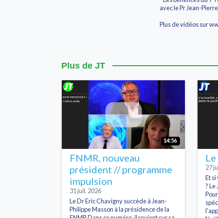
avec le Pr Jean-Pierr
Plus de vidéos sur w
Plus de JT
14:56
FNMR, nouveau
Le
président // programme
27 ju
Et s
impulsion
? Le 
31 juil. 2026
Pour
Le Dr Eric Chavigny succède à Jean-
spéc
Philippe Masson à la présidence de la
l'ap
FNMR Dans ce numéro, il revient sur sa