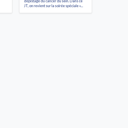
dépistage du cancer du sein. Dans ce
JT, on revient sur la soirée spéciale «...