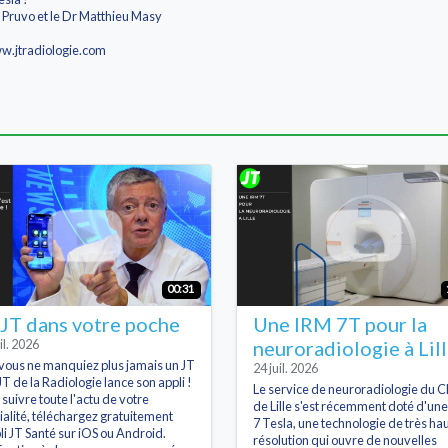
e Pruvo et le Dr Matthieu Masy
ww.jtradiologie.com
00:31
 JT dans votre poche
Une IRM 7T pour la
il. 2026
neuroradiologie à Lil
i vous ne manquiez plus jamais un JT
24 juil. 2026
JT de la Radiologie lance son appli !
Le service de neuroradiologie du 
 suivre toute l'actu de votre
de Lille s'est récemment doté d'un
ialité, téléchargez gratuitement
7 Tesla, une technologie de très ha
pli JT Santé sur iOS ou Android.
résolution qui ouvre de nouvelles