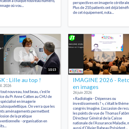
fication à chaque nouveau numéro,
perspectives en imagerie cérébrale
onnage où vou...
Plus de 210 patients ont déjà bénéfi
de cet équipement, nota...
10:15
 : Lille au top !
IMAGINE 2026 - Ret
il. 2026
en images
t tout nouveau, tout beau, c'est le
26 juin 2026
ice du Pr Anne Cotten au CHU de
« Radiologie - Dépenses ou
, spécialisé en imagerie
investissements ? », c’était le thèm
ulosquelettique. On verra que les
congrès Imagine. L’occasion de recue
nts aménagements permettent
les points de vue de Thomas Fatôm
plosion de la pratique
Directeur Général de la Caisse
rventionnelle - organisation en
nationale de l’Assurance Maladie, 
its...
aussi d’Olivier Babeau Président...