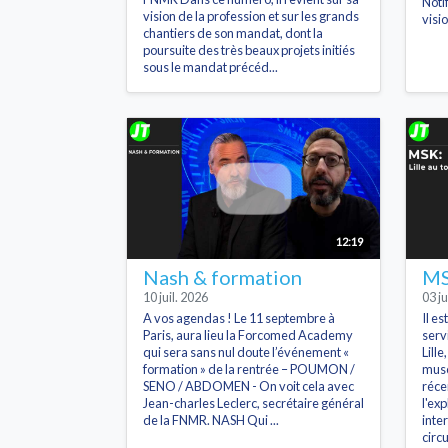
Noti
vision de la profession et sur les grands
visi
chantiers de son mandat, dont la
poursuite des très beaux projets initiés
sous le mandat précéd...
12:19
Nash & formation
MSK
10 juil. 2026
03 ju
A vos agendas ! Le 11 septembre à
Il es
Paris, aura lieu la Forcomed Academy
serv
qui sera sans nul doute l’événement «
Lille
formation » de la rentrée – POUMON /
musc
SENO / ABDOMEN - On voit cela avec
réce
Jean-charles Leclerc, secrétaire général
l'ex
de la FNMR. NASH Qui ...
inte
circu