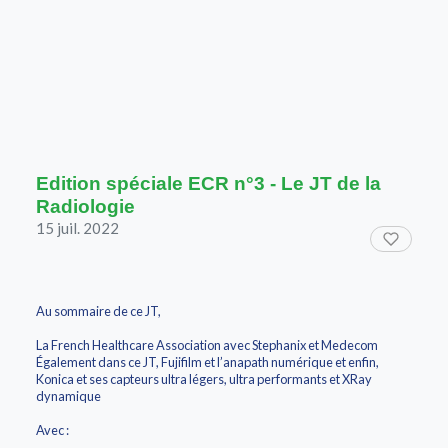
Edition spéciale ECR n°3 - Le JT de la
Radiologie
15 juil. 2022
Au sommaire de ce JT,
La French Healthcare Association avec Stephanix et Medecom
Également dans ce JT, Fujifilm et l’anapath numérique et enfin,
Konica et ses capteurs ultra légers, ultra performants et XRay
dynamique
Avec :