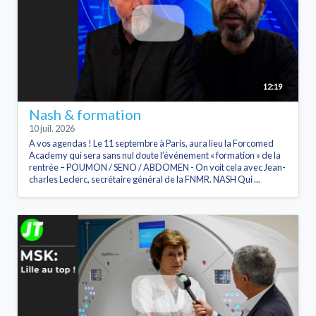
12:19
Nash & formation
10 juil. 2026
A vos agendas ! Le 11 septembre à Paris, aura lieu la Forcomed
Academy qui sera sans nul doute l’événement « formation » de la
rentrée – POUMON / SENO / ABDOMEN - On voit cela avec Jean-
charles Leclerc, secrétaire général de la FNMR. NASH Qui ...