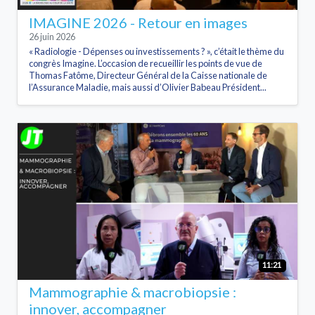
IMAGINE 2026 - Retour en images
26 juin 2026
« Radiologie - Dépenses ou investissements ? », c’était le thème du
congrès Imagine. L’occasion de recueillir les points de vue de
Thomas Fatôme, Directeur Général de la Caisse nationale de
l’Assurance Maladie, mais aussi d’Olivier Babeau Président...
11:21
Mammographie & macrobiopsie :
innover, accompagner