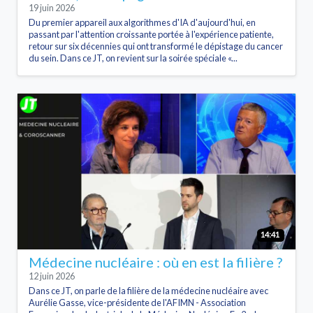
19 juin 2026
Du premier appareil aux algorithmes d'IA d'aujourd'hui, en
passant par l'attention croissante portée à l'expérience patiente,
retour sur six décennies qui ont transformé le dépistage du cancer
du sein. Dans ce JT, on revient sur la soirée spéciale «...
14:41
Médecine nucléaire : où en est la filière ?
12 juin 2026
Dans ce JT, on parle de la filière de la médecine nucléaire avec
Aurélie Gasse, vice-présidente de l'AFIMN - Association