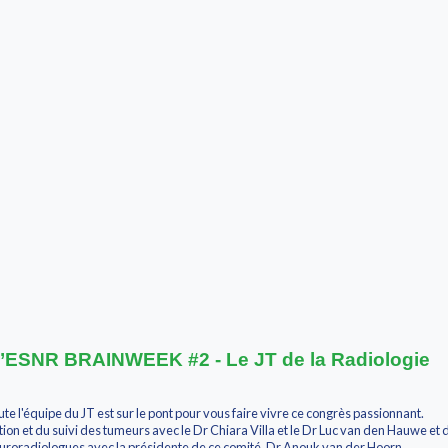
 l’ESNR BRAINWEEK #2 - Le JT de la Radiologie
ute l'équipe du JT est sur le pont pour vous faire vivre ce congrès passionnant.
ation et du suivi des tumeurs avec le Dr Chiara Villa et le Dr Luc van den Hauwe 
uroradiologues avec la présidente de ce comité, Dr Anouk van der Hoorn.