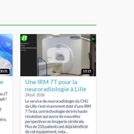
00:31
13:15
he
Une IRM 7T pour la
neuroradiologie à Lille
un JT
24 juil. 2026
pli !
Le service de neuroradiologie du CHU
de Lille s'est récemment doté d'une IRM
t
7 Tesla, une technologie de très haute
résolution qui ouvre de nouvelles
éro,
perspectives en imagerie cérébrale.
Plus de 210 patients ont déjà bénéficié
de cet équipement, nota...