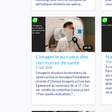
périodiques destinés aux spécia...
sous
08:30
L'imagerie au coeur des
Na
territoires de santé
10 ju
A vo
17 juil. 2026
Pari
L'imagerie structure les territoires de
qui 
santé comme en témoigne l'installation
form
récente d'Olympe Imagerie à Dourdan.
SENO
Également au sommaire de ce JT : Une
Jean
sur-culotte de contention à quoi ça sert
de l
? Pour quelles indications ? ...