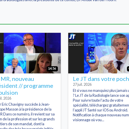
14:56
MR, nouveau
Le JT dans votre poc
ésident // programme
27 juil. 2026
Et si vous ne manquiez plus jamais 
pulsion
? Le JT de la Radiologie lance son ap
il. 2026
Pour suivre toute l'actu de votre
r Eric Chavigny succède à Jean-
spécialité, téléchargez gratuitemen
ippe Masson à la présidence de la
l'appli JT Santé sur iOS ou Android.
 Dans ce numéro, il revient sur sa
Notification à chaque nouveau num
on de la profession et sur les grands
visionnage où vou...
tiers de son mandat, dont la
suite des très beaux projets initiés