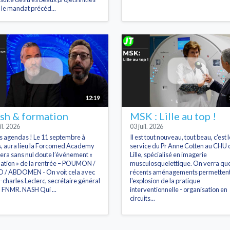
 le mandat précéd...
12:19
sh & formation
MSK : Lille au top !
il. 2026
03 juil. 2026
s agendas ! Le 11 septembre à
Il est tout nouveau, tout beau, c'est l
s, aura lieu la Forcomed Academy
service du Pr Anne Cotten au CHU 
sera sans nul doute l’événement «
Lille, spécialisé en imagerie
ation » de la rentrée – POUMON /
musculosquelettique. On verra que
 / ABDOMEN - On voit cela avec
récents aménagements permetten
-charles Leclerc, secrétaire général
l'explosion de la pratique
a FNMR. NASH Qui ...
interventionnelle - organisation en
circuits...