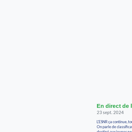
En direct de
23 sept. 2024
L'ESNR ça continue, to
On parle de classific
destiné aux jeunes ne