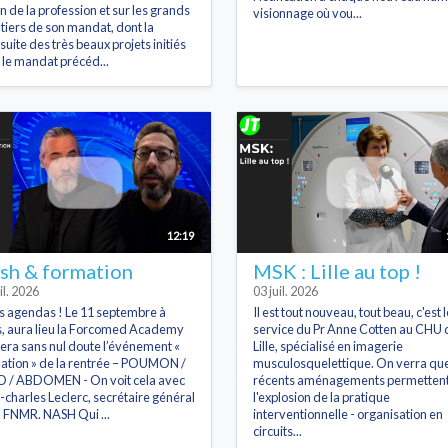
on de la profession et sur les grands
visionnage où vou...
tiers de son mandat, dont la
suite des très beaux projets initiés
 le mandat précéd...
12:19
sh & formation
MSK : Lille au top !
il. 2026
03 juil. 2026
s agendas ! Le 11 septembre à
Il est tout nouveau, tout beau, c'est l
s, aura lieu la Forcomed Academy
service du Pr Anne Cotten au CHU 
sera sans nul doute l’événement «
Lille, spécialisé en imagerie
ation » de la rentrée – POUMON /
musculosquelettique. On verra que
 / ABDOMEN - On voit cela avec
récents aménagements permetten
-charles Leclerc, secrétaire général
l'explosion de la pratique
a FNMR. NASH Qui ...
interventionnelle - organisation en
circuits...