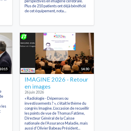
perspectives en imagerie cérébrale.
Plus de 210 patients ont déjà bénéficié
de cet équipement, nota...
10:15
14:30
IMAGINE 2026 - Retour
en images
e
26 juin 2026
de
« Radiologie - Dépenses ou
investissements ? », c’était le thème du
 les
congrès Imagine. L’occasion de recueillir
t
les points de vue de Thomas Fatôme,
Directeur Général de la Caisse
nationale de l’Assurance Maladie, mais
aussi d’Olivier Babeau Président...