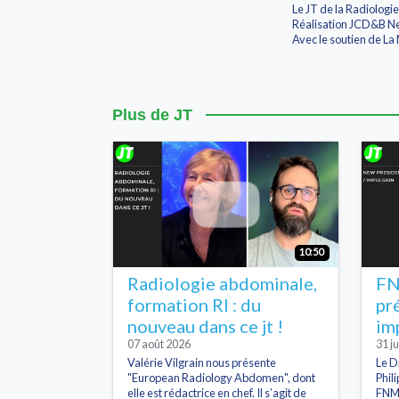
Le JT de la Radiolog
Réalisation JCD&B N
Avec le soutien de La
Plus de JT
10:50
Radiologie abdominale,
FN
formation RI : du
pr
nouveau dans ce jt !
im
07 août 2026
31 ju
Valérie Vilgrain nous présente
Le D
"European Radiology Abdomen", dont
Phil
elle est rédactrice en chef. Il s’agit de
FNMR