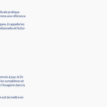
dicale pratique.
 comme une référence
ane, il rappelle les
tionnelle et l'écho-
t mis à jour, le Dr
, les symptômes et
e l'imagerie dans la
on est de mettre en