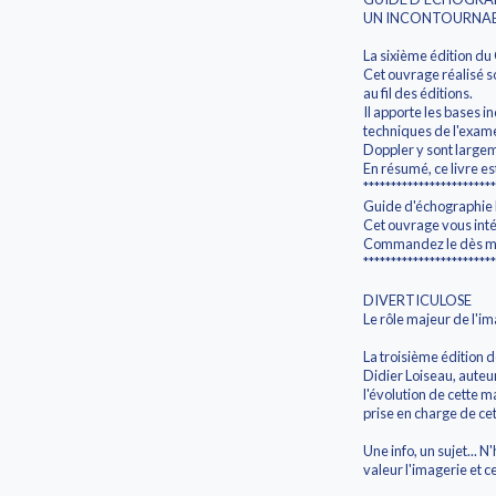
UN INCONTOURNABL
La sixième édition du
Cet ouvrage réalisé s
au fil des éditions.
Il apporte les bases i
techniques de l'exame
Doppler y sont large
En résumé, ce livre est
************************
Guide d'échographie 
Cet ouvrage vous int
Commandez le dès mai
************************
DIVERTICULOSE
Le rôle majeur de l'im
La troisième édition d
Didier Loiseau, auteu
l'évolution de cette 
prise en charge de cet
Une info, un sujet... 
valeur l'imagerie et ce