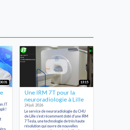
00:31
13:15
he
Une IRM 7T pour la
neuroradiologie à Lille
un JT
24 juil. 2026
pli !
Le service de neuroradiologie du CHU
de Lille s'est récemment doté d'une IRM
t
7 Tesla, une technologie de très haute
résolution qui ouvre de nouvelles
éro,