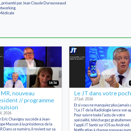
ie, présenté par Jean Claude Durousseaud
etworking.
 Médicale
14:56
MR, nouveau
Le JT dans votre poc
ésident // programme
27 juil. 2026
Et si vous ne manquiez plus jamais 
pulsion
? Le JT de la Radiologie lance son ap
il. 2026
Pour suivre toute l'actu de votre
r Eric Chavigny succède à Jean-
spécialité, téléchargez gratuitemen
ippe Masson à la présidence de la
l'appli JT Santé sur iOS ou Android.
 Dans ce numéro, il revient sur sa
Notification à chaque nouveau num