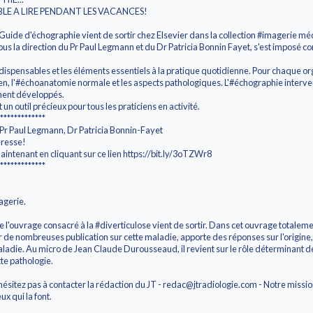
E A LIRE PENDANT LES VACANCES!
 Guide d'échographie vient de sortir chez Elsevier dans la collection #imagerie mé
ous la direction du Pr Paul Legmann et du Dr Patricia Bonnin Fayet, s'est imposé
ndispensables et les éléments essentiels à la pratique quotidienne. Pour chaque org
n, l'#échoanatomie normale et les aspects pathologiques. L'#échographie interven
ment développés.
 un outil précieux pour tous les praticiens en activité.
*************
Pr Paul Legmann, Dr Patricia Bonnin-Fayet
éresse!
ntenant en cliquant sur ce lien https://bit.ly/3oTZWr8
*************
agerie.
e l'ouvrage consacré à la #diverticulose vient de sortir. Dans cet ouvrage totalemen
r de nombreuses publication sur cette maladie, apporte des réponses sur l'origine
maladie. Au micro de Jean Claude Durousseaud, il revient sur le rôle déterminant d
te pathologie.
N'hésitez pas à contacter la rédaction du JT - redac@jtradiologie.com - Notre missi
ux qui la font.