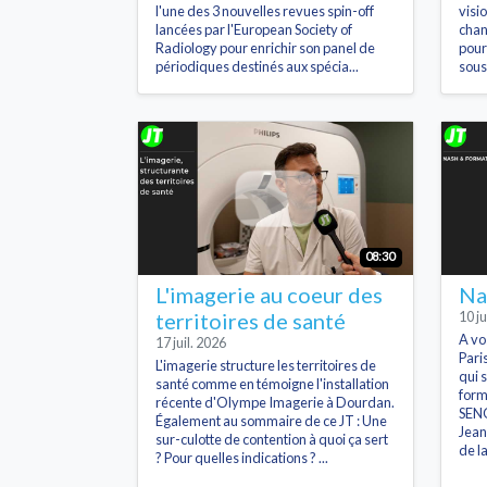
l'une des 3 nouvelles revues spin-off
visi
lancées par l'European Society of
chan
Radiology pour enrichir son panel de
pour
périodiques destinés aux spécia...
sous
08:30
L'imagerie au coeur des
Na
territoires de santé
10 ju
A vo
17 juil. 2026
Pari
L'imagerie structure les territoires de
qui 
santé comme en témoigne l'installation
form
récente d'Olympe Imagerie à Dourdan.
SENO
Également au sommaire de ce JT : Une
Jean
sur-culotte de contention à quoi ça sert
de l
? Pour quelles indications ? ...