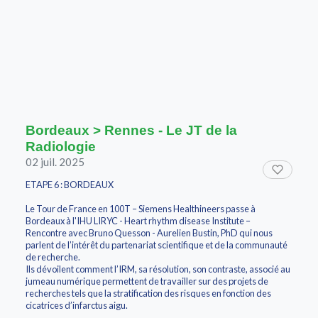
Bordeaux > Rennes - Le JT de la
Radiologie
02 juil. 2025
ETAPE 6 : BORDEAUX
Le Tour de France en 100T – Siemens Healthineers passe à
Bordeaux à l'IHU LIRYC - Heart rhythm disease Institute –
Rencontre avec Bruno Quesson - Aurelien Bustin, PhD qui nous
parlent de l’intérêt du partenariat scientifique et de la communauté
de recherche.
Ils dévoilent comment l’IRM, sa résolution, son contraste, associé au
jumeau numérique permettent de travailler sur des projets de
recherches tels que la stratification des risques en fonction des
cicatrices d’infarctus aigu.