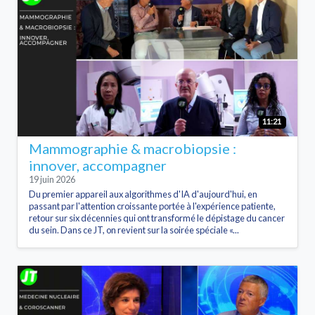
11:21
Mammographie & macrobiopsie :
innover, accompagner
19 juin 2026
Du premier appareil aux algorithmes d'IA d'aujourd'hui, en
passant par l'attention croissante portée à l'expérience patiente,
retour sur six décennies qui ont transformé le dépistage du cancer
du sein. Dans ce JT, on revient sur la soirée spéciale «...