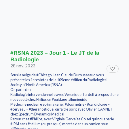
#RSNA 2023 – Jour 1 - Le JT de la
Radiologie
28 nov. 2023
Sous la neige de #Chicago, Jean Claude Durousseaud vous
présente les 1eres infos de la 109eme édition du Radiological
Society of North America (RSNA) :
On parle de :
Radiologie interventionnelle avec Véronique Tordoff à propos d’une
nouveauté chez Philips en #guidage : #lumiguide
Médecine nucléaire et #imagerie : #dosimétrie - #cardiologie –
#cerveau – #théranostique, on fait le point avec Olivier CANNET
chez Spectrum Dynamics Medical
Retour chez #Philips, avec Virginie Gervaise Coisel qui nous parle
#IRM sans #hélium (ou presque) montée dans un camion pour
différents usages