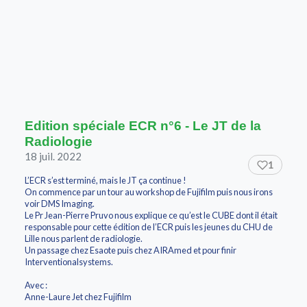
Edition spéciale ECR n°6 - Le JT de la
Radiologie
18 juil. 2022
1
L’ECR s’est terminé, mais le JT ça continue !
On commence par un tour au workshop de Fujifilm puis nous irons
voir DMS Imaging.
Le Pr Jean-Pierre Pruvo nous explique ce qu’est le CUBE dont il était
responsable pour cette édition de l’ECR puis les jeunes du CHU de
Lille nous parlent de radiologie.
Un passage chez Esaote puis chez AIRAmed et pour finir
Interventionalsystems.
Avec :
Anne-Laure Jet chez Fujifilm