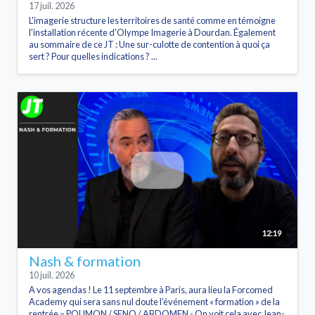
17 juil. 2026
L'imagerie structure les territoires de santé comme en témoigne
l'installation récente d'Olympe Imagerie à Dourdan. Également
au sommaire de ce JT : Une sur-culotte de contention à quoi ça
sert ? Pour quelles indications ? ...
12:19
Nash & formation
10 juil. 2026
A vos agendas ! Le 11 septembre à Paris, aura lieu la Forcomed
Academy qui sera sans nul doute l’événement « formation » de la
rentrée – POUMON / SENO / ABDOMEN - On voit cela avec Jean-