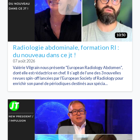
10:50
Radiologie abdominale, formation RI :
du nouveau dans ce jt !
07 août 2026
Valérie Vilgrain nous présente "European Radiology Abdomen",
dont elle est rédactrice en chef. Il s’agit de l'une des 3 nouvelles
revues spin-off lancées par l'European Society of Radiology pour
enrichir son panel de périodiques destinés aux spécia...