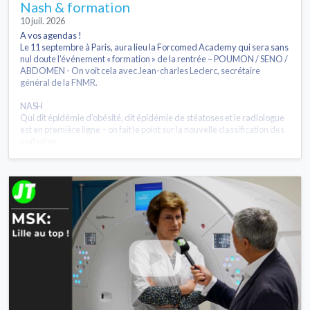
Nash & formation
10 juil. 2026
A vos agendas !
Le 11 septembre à Paris, aura lieu la Forcomed Academy qui sera sans
nul doute l’événement « formation » de la rentrée – POUMON / SENO /
ABDOMEN - On voit cela avec Jean-charles Leclerc, secrétaire
général de la FNMR.
NASH
Qui dit épidémie d’obésité, dit épidémie de stéatoses et le radiologue
est en première ligne – on fait le point sur la nouvelle classification des
maladies...