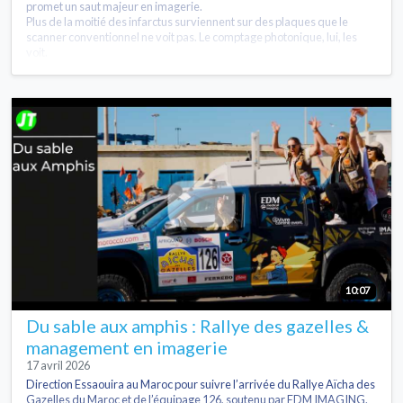
promet un saut majeur en imagerie.
Plus de la moitié des infarctus surviennent sur des plaques que le
scanner conventionnel ne voit pas. Le comptage photonique, lui, les
voit.
10:07
Du sable aux amphis : Rallye des gazelles &
management en imagerie
17 avril 2026
Direction Essaouira au Maroc pour suivre l’arrivée du Rallye Aïcha des
Gazelles du Maroc et de l’équipage 126, soutenu par EDM IMAGING.