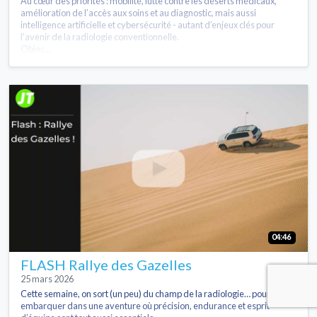
Au cœur des priorités : mobilité, lutte contre les déserts médicaux,
amélioration de l’accès aux soins et au diagnostic, mais aussi
intelligence artificielle et cybersécurité - autant d’enjeux clés pour
l’avenir de la radiologie conventionnelle.
Objec...
04:46
FLASH Rallye des Gazelles
25 mars 2026
Cette semaine, on sort (un peu) du champ de la radiologie… pour
embarquer dans une aventure où précision, endurance et esprit