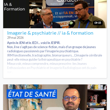
09:05
Imagerie & psychiatrie // ia & formation
29 mai 2026
Après le JENI et le JEDI… voici le JESPIR.
Non, il ne s'agit pas de science-fiction, mais d'un groupe de jeunes
radiologues passionnés par l'imagerie psychiatrique.
IRM fonctionnelle, tractographie, biomarqueurs… L'imagerie cérébrale
peut-elle mieux guider la thérapeutique en psychiatrie ?
Mieux voir, mieux comprendre, mieux prescrire : les Jeunes
Enthousiastes en Psychiatrie et Imagerie Radiologique ont du pain
sur...