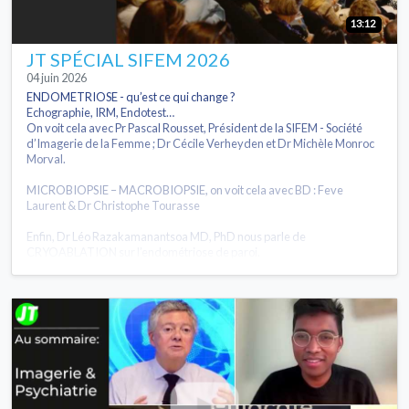
13:12
JT SPÉCIAL SIFEM 2026
04 juin 2026
ENDOMETRIOSE - qu’est ce qui change ?
Echographie, IRM, Endotest…
On voit cela avec Pr Pascal Rousset, Président de la SIFEM - Société
d’Imagerie de la Femme ; Dr Cécile Verheyden et Dr Michèle Monroc
Morval.
MICROBIOPSIE – MACROBIOPSIE, on voit cela avec BD : Feve
Laurent & Dr Christophe Tourasse
Enfin, Dr Léo Razakamanantsoa MD, PhD nous parle de
CRYOABLATION sur l’endométriose de paroi.