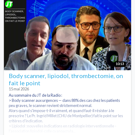
10:13
Body scanner, lipiodol, thrombectomie, on
fait le point
15 mai 2026
Au sommaire du JT de la Radio :
> Body scanner aux urgences — dans 88% des cas chez les patients
peu graves, le scanner revient strictement normal.
Alors quand s'impose-t-il vraiment, et quand faut-il résister à le
prescrire ? Le Pr. Ingrid Millet (CHU de Montpellier) fait le point sur les
critères d'indication.
> Lipiodol : nouvelles indications en radiologie interventionnelle -
l'association lipiodol-colle cyanoacryla...