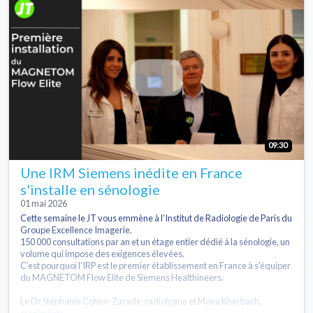
09:30
Une IRM Siemens inédite en France
s'installe en sénologie
01 mai 2026
Cette semaine le JT vous emmène à l’Institut de Radiologie de Paris du
Groupe Excellence Imagerie.
150 000 consultations par an et un étage entier dédié à la sénologie, un
volume qui impose des exigences élevées.
C’est pourquoi l'IRP est le premier établissement en France à s'équiper
du MAGNETOM Flow Elite de Siemens Healthineers.
Le Dr Stéphanie Cohen-Zarade, radiologue et Mona Kherbach,
manipulatr...