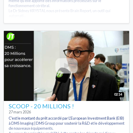
même qu’elle apporte des informations précieuses sur le
fonctionnement cérébral.
Le Dr Sidney KRYSTAL nous présente Brain Report, un outil qui
automati...
02:14
SCOOP - 20 MILLIONS !
27 mars 2026
C'est le montant du prêt accordé par L'European Investment Bank (EIB)
à DMS Imaging | DMS Group pour soutenir la R&D et le développement
de nouveaux équipements.