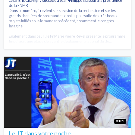
Le Dr Eric Chavigny succède à Jean-Philippe Masson à la présidence
de la FNMR
Dans ce numéro, il revient sur sa vision de la profession et sur les
grands chantiers de son mandat, dont la poursuite des très beaux
projets initiés sous le mandat précédent, notamment le congrès
Imagine.
Egalement dans ce JT, le Pr Marie Pierre Revel présente le programme
Impulsion, une étape clé avant le déploiement national du dé...
00:31
Le JT dans votre poche