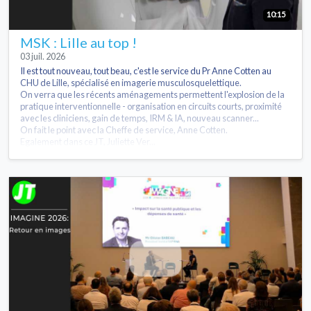
10:15
MSK : Lille au top !
03 juil. 2026
Il est tout nouveau, tout beau, c'est le service du Pr Anne Cotten au
CHU de Lille, spécialisé en imagerie musculosquelettique.
On verra que les récents aménagements permettent l'explosion de la
pratique interventionnelle - organisation en circuits courts, proximité
avec les cliniciens, gain de temps, IRM & IA, nouveau scanner...
On fait le point avec la Cheffe de service, Anne Cotten.
Egalement dans ce JT, Juliette Ver...