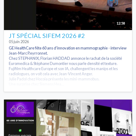
12:58
JT SPÉCIAL SIFEM 2026 #2
05 juin 2026
GE HealthCare fête 60 ans d'innovation en mammographie - interview
Jean-Marc P.eyrronnet.
Chez STEPHANIX, Florian HADDAD annonce le rachat de la société
Euromedica & Stéphane Dumontier nous parle densité et texture.
Fujifilm Healthcare Europe et son IA, challengent les manips et les
radiologues, on voit cela avec Jean-Vincent Anger.
Julie Padol chez Hocoia présente les mini-mammobus.
Une surprise chez Siemens Hea...