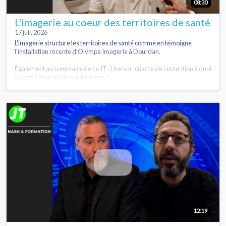
08:30
L'imagerie au coeur des territoires de santé
17 juil. 2026
L'imagerie structure les territoires de santé comme en témoigne
l'installation récente d'Olympe Imagerie à Dourdan.
Également au sommaire de ce JT : Une sur-culotte de contention à quoi
ça sert ? Pour quelles indications ? ...
12:19