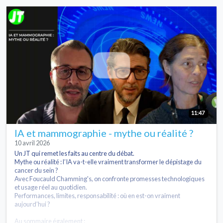
11:47
IA et mammographie - mythe ou réalité ?
10 avril 2026
Un JT qui remet les faits au centre du débat.
Mythe ou réalité : l’IA va-t-elle vraiment transformer le dépistage du
cancer du sein ?
Avec Foucauld Chamming's, on confronte promesses technologiques
et usage réel au quotidien.
Performances, limites, responsabilité : où en est-on vraiment
aujourd’hui ?
Au sommaire également :