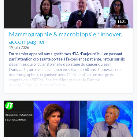
11:21
Mammographie & macrobiopsie : innover,
accompagner
19 juin 2026
Du premier appareil aux algorithmes d'IA d'aujourd'hui, en passant
par l'attention croissante portée à l'expérience patiente, retour sur six
décennies qui ont transformé le dépistage du cancer du sein.
Dans ce JT, on revient sur la soirée spéciale « 60 ans d'innovation en
mammographie », organisée avec GE HealthCare en marge du
congrès de la SIFEM - Société d’Imagerie de la Femme.
Avec le Dr luc Ceugnart, le Pr brun...