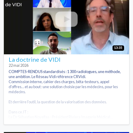
13:35
La doctrine de VIDI
22 mai 2026
COMPTES-RENDUS standardisés : 1 300 radiologues, une méthode,
une ambition. Le Réseau Vidi référence CRVidi.
Commission interne, cahier des charges, bêta-testeurs, appel
d'offres… et au bout : une solution choisie par les médecins, pour les
médecins.
Et derrière l'outil, la question de la valorisation des données.
Dans ce JT :
Le Dr Sébastien Novellas - Président Riviera Imagerie Médical...