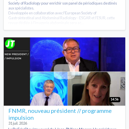
Society of Radiology pour enrichir son panel de périodiques destinés
aux spécialistes.
Développée en collaboration avec l'European Society of
Gastrointestinal and Abdominal Radiology - ESGAR et l'ESUR, cette
revue dédiée à l'imagerie abdominale sera ac...
14:56
FNMR, nouveau président // programme
impulsion
31 juil. 2026