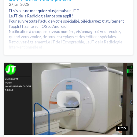
27 juil. 2026
Et si vous ne manquiez plus jamais un JT ?
Le JT de la Radiologie lance son appli !
Pour suivre toute l'actu de votre spécialité, téléchargez gratuitement
l'appli JT Santé sur iOS ou Android.
Notification à chaque nouveau numéro, visionnage où vous voulez,
quand vous voulez, de tous les replays et des éditions spéciales.
Retrouvez également Le JT de l'Echographie, Le JT de la Radiologie
Interventionnelle et ...
13:15