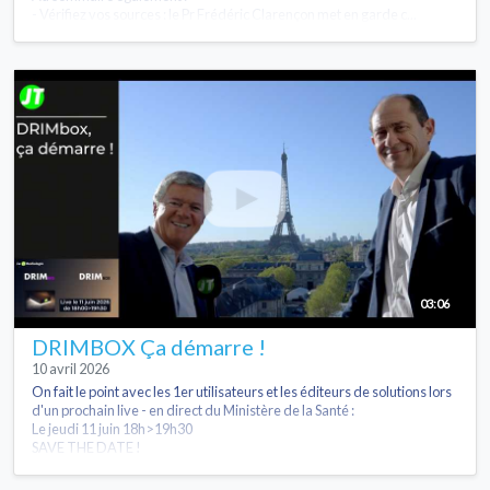
- Vérifiez vos sources : le Pr Frédéric Clarençon met en garde c...
03:06
DRIMBOX Ça démarre !
10 avril 2026
On fait le point avec les 1er utilisateurs et les éditeurs de solutions lors
d'un prochain live - en direct du Ministère de la Santé :
Le jeudi 11 juin 18h>19h30
SAVE THE DATE !