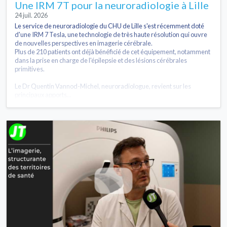
Une IRM 7T pour la neuroradiologie à Lille
24 juil. 2026
Le service de neuroradiologie du CHU de Lille s'est récemment doté
d'une IRM 7 Tesla, une technologie de très haute résolution qui ouvre
de nouvelles perspectives en imagerie cérébrale.
Plus de 210 patients ont déjà bénéficié de cet équipement, notamment
dans la prise en charge de l'épilepsie et des lésions cérébrales
primitives.
Le Dr Quentin Vannod-Michel, neuroradiologue, revient sur les
principaux apports...