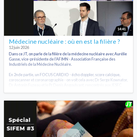
14:41
Médecine nucléaire : où en est la filière ?
12 juin 2026
Dans ce JT, on parle de la filière de la médecine nucléaire avec Aurélie
Gasse, vice-présidente de l'AFIMN - Association Française des
Industriels de la Médecine Nucléaire.
En 2nde partie, un FOCUS CARDIO - écho doppler, score calcique,
coroscanner et coronarographie - on voit cela avec Dr Serge Kownator,
Dr Antonin Fuzeau et le Pr Denis Angoulvant, rencontrés aux JESFC