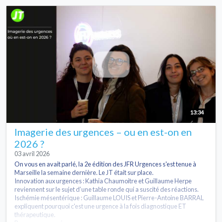
13:34
Imagerie des urgences – ou en est-on en
2026 ?
03 avril 2026
On vous en avait parlé, la 2e édition des JFR Urgences s'est tenue à
Marseille la semaine dernière. Le JT était sur place.
Innovation aux urgences : Kathia Chaumoitre et Guillaume Herpe
reviennent sur le sujet d’une table ronde qui a suscité des réactions.
Ischémie mésentérique : Guillaume LOUIS et Pierre-Antoine BARRAL
expliquent pourquoi c'est une urgence à la fois diagnostique ET
thérapeutique.