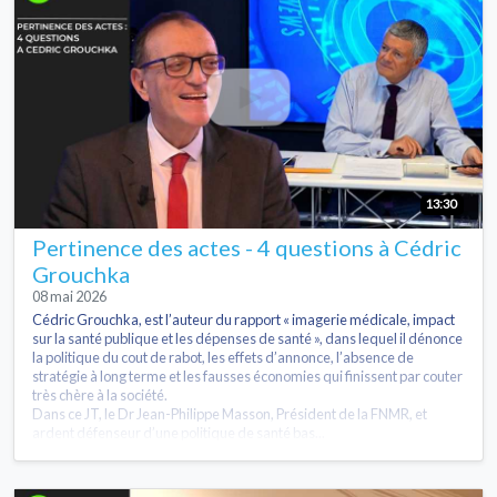
13:30
Pertinence des actes - 4 questions à Cédric
Grouchka
08 mai 2026
Cédric Grouchka, est l’auteur du rapport « imagerie médicale, impact
sur la santé publique et les dépenses de santé », dans lequel il dénonce
la politique du cout de rabot, les effets d’annonce, l’absence de
stratégie à long terme et les fausses économies qui finissent par couter
très chère à la société.
Dans ce JT, le Dr Jean-Philippe Masson, Président de la FNMR, et
ardent défenseur d’une politique de santé bas...