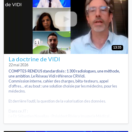
13:35
La doctrine de VIDI
22 mai 2026
COMPTES-RENDUS standardisés : 1 300 radiologues, une méthode,
une ambition. Le Réseau Vidi référence CRVidi.
Commission interne, cahier des charges, bêta-testeurs, appel
d'offres… et au bout : une solution choisie par les médecins, pour les
médecins.
Et derrière l'outil, la question de la valorisation des données.
Dans ce JT :
Le Dr Sébastien Novellas - Président Riviera Imagerie Médical...