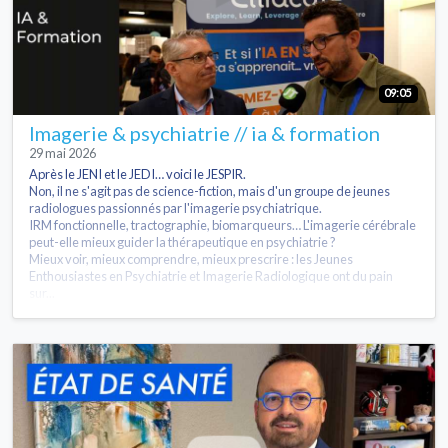
09:05
Imagerie & psychiatrie // ia & formation
29 mai 2026
Après le JENI et le JEDI… voici le JESPIR.
Non, il ne s'agit pas de science-fiction, mais d'un groupe de jeunes
radiologues passionnés par l'imagerie psychiatrique.
IRM fonctionnelle, tractographie, biomarqueurs… L'imagerie cérébrale
peut-elle mieux guider la thérapeutique en psychiatrie ?
Mieux voir, mieux comprendre, mieux prescrire : les Jeunes
Enthousiastes en Psychiatrie et Imagerie Radiologique ont du pain
sur...