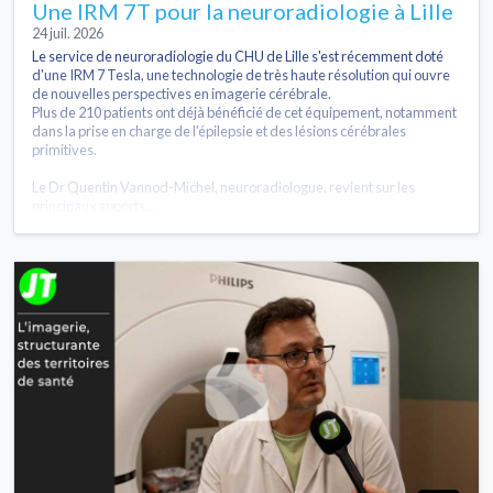
Une IRM 7T pour la neuroradiologie à Lille
24 juil. 2026
Le service de neuroradiologie du CHU de Lille s'est récemment doté
d'une IRM 7 Tesla, une technologie de très haute résolution qui ouvre
de nouvelles perspectives en imagerie cérébrale.
Plus de 210 patients ont déjà bénéficié de cet équipement, notamment
dans la prise en charge de l'épilepsie et des lésions cérébrales
primitives.
Le Dr Quentin Vannod-Michel, neuroradiologue, revient sur les
principaux apports...