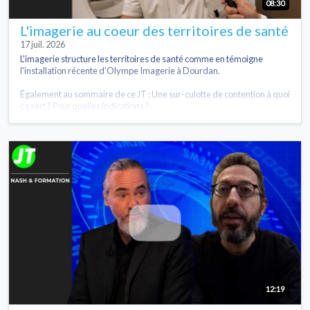
08:30
L'imagerie au coeur des territoires de santé
17 juil. 2026
L'imagerie structure les territoires de santé comme en témoigne
l'installation récente d'Olympe Imagerie à Dourdan.
Également au sommaire de ce JT : Une sur-culotte de contention à quoi
ça sert ? Pour quelles indications ? ...
12:19