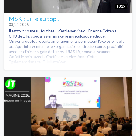
10:15
MSK : Lille au top !
03 juil. 2026
Il est tout nouveau, tout beau, c'est le service du Pr Anne Cotten au
CHU de Lille, spécialisé en imagerie musculosquelettique.
On verra que les récents aménagements permettent l'explosion de la
pratique interventionnelle - organisation en circuits courts, proximité
avec les cliniciens, gain de temps, IRM & IA, nouveau scanner...
On fait le point avec la Cheffe de service, Anne Cotten.
Egalement dans ce JT, Juliette Ver...