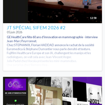
12:58
JT SPÉCIAL SIFEM 2026 #2
05 juin 2026
GE HealthCare fête 60 ans d'innovation en mammographie - interview
Jean-Marc P.eyrronnet.
Chez STEPHANIX, Florian HADDAD annonce le rachat de la société
Euromedica & Stéphane Dumontier nous parle densité et texture.
Fujifilm Healthcare Europe et son IA, challengent les manips et les
radiologues, on voit cela avec Jean-Vincent Anger.
Julie Padol chez Hocoia présente les mini-mammobus.
Une surprise chez Siemens Hea...