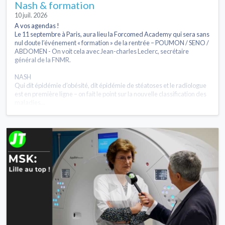
Nash & formation
10 juil. 2026
A vos agendas !
Le 11 septembre à Paris, aura lieu la Forcomed Academy qui sera sans
nul doute l’événement « formation » de la rentrée – POUMON / SENO /
ABDOMEN - On voit cela avec Jean-charles Leclerc, secrétaire
général de la FNMR.
NASH
Qui dit épidémie d’obésité, dit épidémie de stéatoses et le radiologue
est en première ligne – on fait le point sur la nouvelle classification des
maladies...