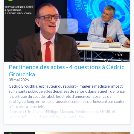
13:30
Pertinence des actes - 4 questions à Cédric
Grouchka
08 mai 2026
Cédric Grouchka, est l’auteur du rapport « imagerie médicale, impact
sur la santé publique et les dépenses de santé », dans lequel il dénonce
la politique du cout de rabot, les effets d’annonce, l’absence de
stratégie à long terme et les fausses économies qui finissent par couter
très chère à la société.
Dans ce JT, le Dr Jean-Philippe Masson, Président de la FNMR, et
ardent défenseur d’une politique de santé bas...