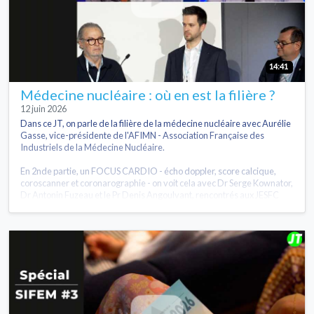
14:41
Médecine nucléaire : où en est la filière ?
12 juin 2026
Dans ce JT, on parle de la filière de la médecine nucléaire avec Aurélie
Gasse, vice-présidente de l'AFIMN - Association Française des
Industriels de la Médecine Nucléaire.
En 2nde partie, un FOCUS CARDIO - écho doppler, score calcique,
coroscanner et coronarographie - on voit cela avec Dr Serge Kownator,
Dr Antonin Fuzeau et le Pr Denis Angoulvant, rencontrés aux JESFC