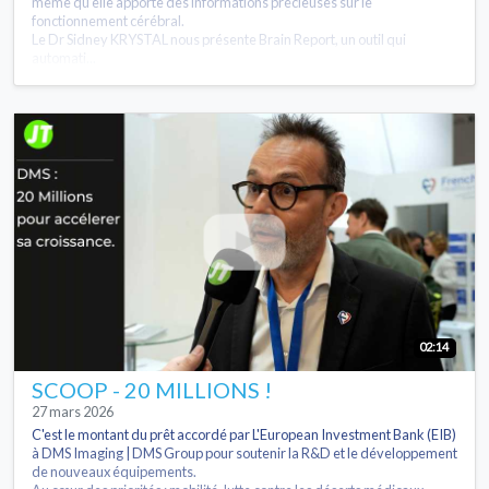
même qu’elle apporte des informations précieuses sur le
fonctionnement cérébral.
Le Dr Sidney KRYSTAL nous présente Brain Report, un outil qui
automati...
02:14
SCOOP - 20 MILLIONS !
27 mars 2026
C'est le montant du prêt accordé par L'European Investment Bank (EIB)
à DMS Imaging | DMS Group pour soutenir la R&D et le développement
de nouveaux équipements.