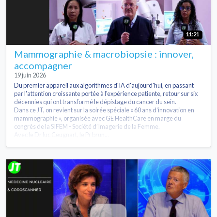
11:21
Mammographie & macrobiopsie : innover,
accompagner
19 juin 2026
Du premier appareil aux algorithmes d'IA d'aujourd'hui, en passant
par l'attention croissante portée à l'expérience patiente, retour sur six
décennies qui ont transformé le dépistage du cancer du sein.
Dans ce JT, on revient sur la soirée spéciale « 60 ans d'innovation en
mammographie », organisée avec GE HealthCare en marge du
congrès de la SIFEM - Société d’Imagerie de la Femme.
Avec le Dr luc Ceugnart, le Pr brun...