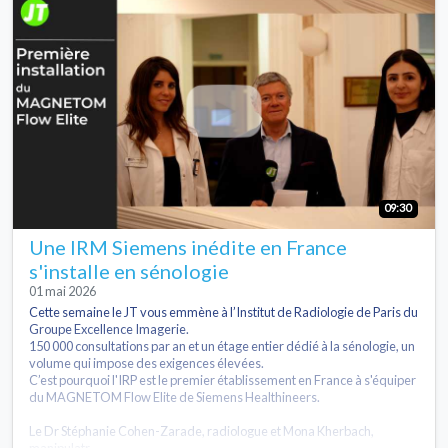
09:30
Une IRM Siemens inédite en France
s'installe en sénologie
01 mai 2026
Cette semaine le JT vous emmène à l’Institut de Radiologie de Paris du
Groupe Excellence Imagerie.
150 000 consultations par an et un étage entier dédié à la sénologie, un
volume qui impose des exigences élevées.
C’est pourquoi l'IRP est le premier établissement en France à s'équiper
du MAGNETOM Flow Elite de Siemens Healthineers.
Le Dr Stéphanie Cohen-Zarade, radiologue et Mona Kherbach,
manipulatr...