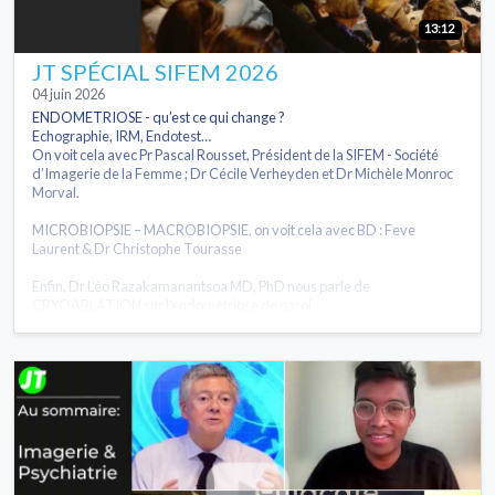
13:12
JT SPÉCIAL SIFEM 2026
04 juin 2026
ENDOMETRIOSE - qu’est ce qui change ?
Echographie, IRM, Endotest…
On voit cela avec Pr Pascal Rousset, Président de la SIFEM - Société
d’Imagerie de la Femme ; Dr Cécile Verheyden et Dr Michèle Monroc
Morval.
MICROBIOPSIE – MACROBIOPSIE, on voit cela avec BD : Feve
Laurent & Dr Christophe Tourasse
Enfin, Dr Léo Razakamanantsoa MD, PhD nous parle de
CRYOABLATION sur l’endométriose de paroi.