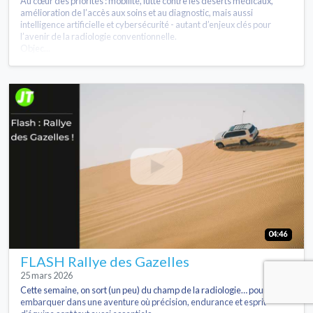
Au cœur des priorités : mobilité, lutte contre les déserts médicaux,
amélioration de l’accès aux soins et au diagnostic, mais aussi
intelligence artificielle et cybersécurité - autant d’enjeux clés pour
l’avenir de la radiologie conventionnelle.
Objec...
04:46
FLASH Rallye des Gazelles
25 mars 2026
Cette semaine, on sort (un peu) du champ de la radiologie… pour
embarquer dans une aventure où précision, endurance et esprit