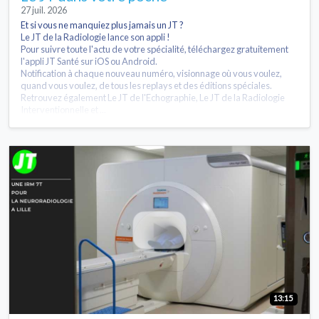
27 juil. 2026
Et si vous ne manquiez plus jamais un JT ?
Le JT de la Radiologie lance son appli !
Pour suivre toute l'actu de votre spécialité, téléchargez gratuitement
l'appli JT Santé sur iOS ou Android.
Notification à chaque nouveau numéro, visionnage où vous voulez,
quand vous voulez, de tous les replays et des éditions spéciales.
Retrouvez également Le JT de l'Echographie, Le JT de la Radiologie
Interventionnelle et ...
13:15