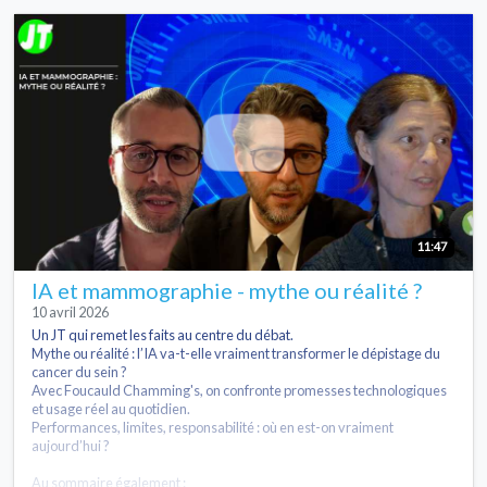
11:47
IA et mammographie - mythe ou réalité ?
10 avril 2026
Un JT qui remet les faits au centre du débat.
Mythe ou réalité : l’IA va-t-elle vraiment transformer le dépistage du
cancer du sein ?
Avec Foucauld Chamming's, on confronte promesses technologiques
et usage réel au quotidien.
Performances, limites, responsabilité : où en est-on vraiment
aujourd’hui ?
Au sommaire également :