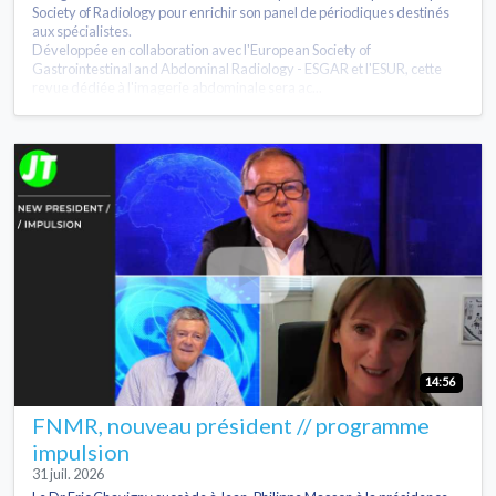
Society of Radiology pour enrichir son panel de périodiques destinés
aux spécialistes.
Développée en collaboration avec l'European Society of
Gastrointestinal and Abdominal Radiology - ESGAR et l'ESUR, cette
revue dédiée à l'imagerie abdominale sera ac...
14:56
FNMR, nouveau président // programme
impulsion
31 juil. 2026