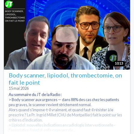
10:13
Body scanner, lipiodol, thrombectomie, on
fait le point
15 mai 2026
Au sommaire du JT de la Radio :
> Body scanner aux urgences — dans 88% des cas chez les patients
peu graves, le scanner revient strictement normal.
Alors quand s'impose-t-il vraiment, et quand faut-il résister à le
prescrire ? Le Pr. Ingrid Millet (CHU de Montpellier) fait le point sur les
critères d'indication.
> Lipiodol : nouvelles indications en radiologie interventionnelle -
l'association lipiodol-colle cyanoacryla...