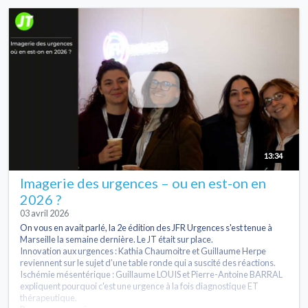
13:34
Imagerie des urgences – ou en est-on en
2026 ?
03 avril 2026
On vous en avait parlé, la 2e édition des JFR Urgences s'est tenue à
Marseille la semaine dernière. Le JT était sur place.
Innovation aux urgences : Kathia Chaumoitre et Guillaume Herpe
reviennent sur le sujet d’une table ronde qui a suscité des réactions.
Ischémie mésentérique : Guillaume LOUIS et Pierre-Antoine BARRAL
expliquent pourquoi c'est une urgence à la fois diagnostique ET
thérapeutique.