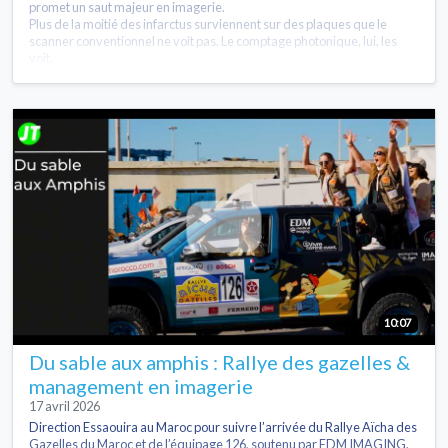
promet un saut majeur en imagerie.
Plus de la moitié des infarctus surviennent sur des plaques que le
scanner conventionnel ne voit pas. Le comptage photonique, lui, les
voit.
10:07
Du sable aux amphis : Rallye des gazelles &
management en imagerie
17 avril 2026
Direction Essaouira au Maroc pour suivre l’arrivée du Rallye Aïcha des
Gazelles du Maroc et de l’équipage 126, soutenu par EDM IMAGING.