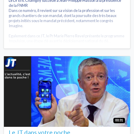
Le Dr Eric Chavigny succède à Jean-Philippe Masson à la présidence
de la FNMR
Dans ce numéro, il revient sur sa vision de la profession et sur les
grands chantiers de son mandat, dont la poursuite des très beaux
projets initiés sous le mandat précédent, notamment le congrès
Imagine.
Egalement dans ce JT, le Pr Marie Pierre Revel présente le programme
Impulsion, une étape clé avant le déploiement national du dé...
00:31
Le JT dans votre poche