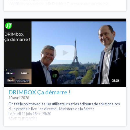
- Vérifiez vos sources : le Pr Frédéric Clarençon met en garde c...
03:06
DRIMBOX Ça démarre !
10 avril 2026
On fait le point avec les 1er utilisateurs et les éditeurs de solutions lors
d'un prochain live - en direct du Ministère de la Santé :
Le jeudi 11 juin 18h>19h30
SAVE THE DATE !