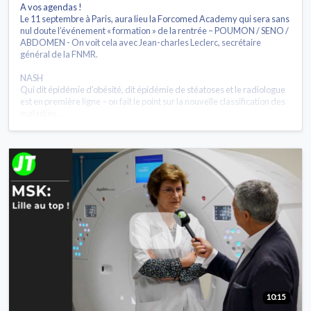
A vos agendas !
Le 11 septembre à Paris, aura lieu la Forcomed Academy qui sera sans
nul doute l’événement « formation » de la rentrée – POUMON / SENO /
ABDOMEN - On voit cela avec Jean-charles Leclerc, secrétaire
général de la FNMR.
NASH
Qui dit épidémie d’obésité, dit épidémie de stéatoses et le radiologue
est en première ligne – on fait le point sur la nouvelle classification des
maladies...
10:15