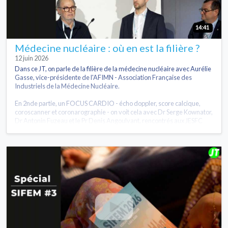
14:41
Médecine nucléaire : où en est la filière ?
12 juin 2026
Dans ce JT, on parle de la filière de la médecine nucléaire avec Aurélie
Gasse, vice-présidente de l'AFIMN - Association Française des
Industriels de la Médecine Nucléaire.
En 2nde partie, un FOCUS CARDIO - écho doppler, score calcique,
coroscanner et coronarographie - on voit cela avec Dr Serge Kownator,
Dr Antonin Fuzeau et le Pr Denis Angoulvant, rencontrés aux JESFC