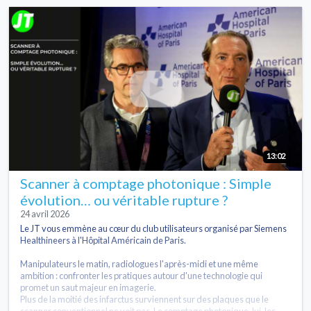
13:02
Scanner à comptage photonique : Simple
évolution… ou véritable rupture ?
24 avril 2026
Le JT vous emmène au cœur du club utilisateurs organisé par Siemens
Healthineers à l'Hôpital Américain de Paris.
Manipulateurs le matin, radiologues l'après-midi et une même
ambition : confronter les pratiques autour d'une technologie qui
promet un saut majeur en imagerie.
Plus de la moitié des infarctus surviennent sur des plaques que le
scanner conventionnel ne voit pas. Le comptage photonique, lui, les