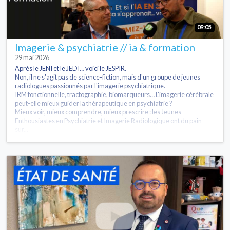
09:05
Imagerie & psychiatrie // ia & formation
29 mai 2026
Après le JENI et le JEDI… voici le JESPIR.
Non, il ne s'agit pas de science-fiction, mais d'un groupe de jeunes
radiologues passionnés par l'imagerie psychiatrique.
IRM fonctionnelle, tractographie, biomarqueurs… L'imagerie cérébrale
peut-elle mieux guider la thérapeutique en psychiatrie ?
Mieux voir, mieux comprendre, mieux prescrire : les Jeunes
Enthousiastes en Psychiatrie et Imagerie Radiologique ont du pain
sur...