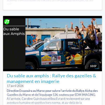
voit.
10:07
Du sable aux amphis : Rallye des gazelles &
management en imagerie
17 avril 2026
Direction Essaouira au Maroc pour suivre l’arrivée du Rallye Aïcha des
Gazelles du Maroc et de l’équipage 126, soutenu par EDM IMAGING.
À l’arrivée, Caroline Guirchoux et Bea Evrard reviennent sur une
aventure humaine et sportive hors norme, et au-delà de la