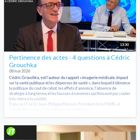
13:30
Pertinence des actes - 4 questions à Cédric
Grouchka
08 mai 2026
Cédric Grouchka, est l’auteur du rapport « imagerie médicale, impact
sur la santé publique et les dépenses de santé », dans lequel il dénonce
la politique du cout de rabot, les effets d’annonce, l’absence de
stratégie à long terme et les fausses économies qui finissent par couter
très chère à la société.
Dans ce JT, le Dr Jean-Philippe Masson, Président de la FNMR, et
ardent défenseur d’une politique de santé bas...