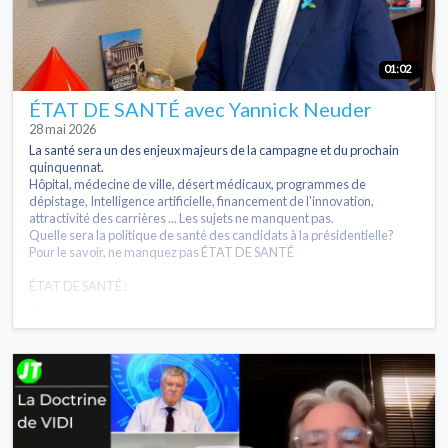
01:02
ÉTAT DE SANTÉ avec Yannick Neuder
28 mai 2026
La santé sera un des enjeux majeurs de la campagne et du prochain
quinquennat.
Hôpital, médecine de ville, désert médicaux, programmes de
dépistage, Intelligence artificielle, financement de l'innovation,
attractivité des carrières ... Les sujets ne manquent pas.
Quelle sera la politique de santé des candidats à la présidentielle?
Pour le savoir, ne manquez pas ÉTAT DE SANTÉ
ÉTAT DE SANTÉ :
...