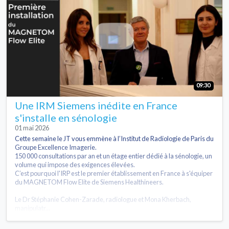
09:30
Une IRM Siemens inédite en France
s'installe en sénologie
01 mai 2026
Cette semaine le JT vous emmène à l’Institut de Radiologie de Paris du
Groupe Excellence Imagerie.
150 000 consultations par an et un étage entier dédié à la sénologie, un
volume qui impose des exigences élevées.
C’est pourquoi l'IRP est le premier établissement en France à s'équiper
du MAGNETOM Flow Elite de Siemens Healthineers.
Le Dr Stéphanie Cohen-Zarade, radiologue et Mona Kherbach,
manipulatr...