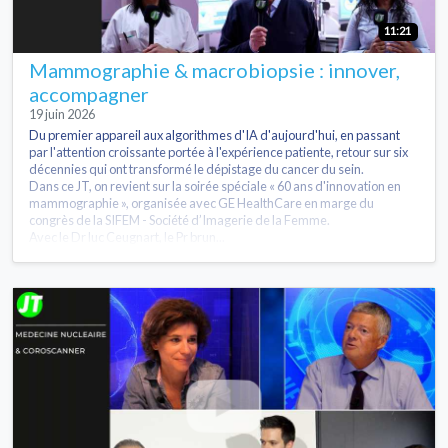
11:21
Mammographie & macrobiopsie : innover,
accompagner
19 juin 2026
Du premier appareil aux algorithmes d'IA d'aujourd'hui, en passant
par l'attention croissante portée à l'expérience patiente, retour sur six
décennies qui ont transformé le dépistage du cancer du sein.
Dans ce JT, on revient sur la soirée spéciale « 60 ans d'innovation en
mammographie », organisée avec GE HealthCare en marge du
congrès de la SIFEM - Société d’Imagerie de la Femme.
Avec le Dr luc Ceugnart, le Pr brun...