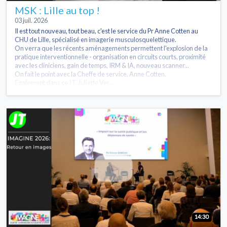
MSK : Lille au top !
03 juil. 2026
Il est tout nouveau, tout beau, c'est le service du Pr Anne Cotten au
CHU de Lille, spécialisé en imagerie musculosquelettique.
On verra que les récents aménagements permettent l'explosion de la
pratique interventionnelle - organisation en circuits courts, proximité
avec les cliniciens, gain de temps, IRM & IA, nouveau scanner...
On fait le point avec la Cheffe de service, Anne Cotten.
Egalement dans ce JT, Juliette Ver...
14:30