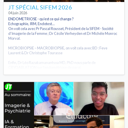
JT SPÉCIAL SIFEM 2026
04 juin 2026
ENDOMETRIOSE - qu’est ce qui change ?
Echographie, IRM, Endotest…
On voit cela avec Pr Pascal Rousset, Président de la SIFEM - Société
d’Imagerie de la Femme ; Dr Cécile Verheyden et Dr Michèle Monroc
Morval.
MICROBIOPSIE – MACROBIOPSIE, on voit cela avec BD : Feve
Laurent & Dr Christophe Tourasse
Enfin, Dr Léo Razakamanantsoa MD, PhD nous parle de
CRYOABLATION sur l’endométriose de paroi.