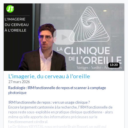
13:20
L'imagerie, du cerveau à l'oreille
27 mars 2026
Radiologie : IRM fonctionnelle de repos et scanner à comptage
photonique
IRM fonctionnelle de repos : vers un usage clinique ?
Encore largement cantonnée à la recherche, l’IRM fonctionnelle de
repos reste sous-exploitée en pratique clinique quotidienne - alors
même qu’elle apporte des informations précieuses sur le
fonctionnement cérébral.
Le Dr Sidney KRYSTAL nous présente Brain Report, un outil qui