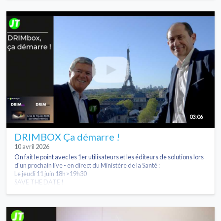
03:06
DRIMBOX Ça démarre !
10 avril 2026
On fait le point avec les 1er utilisateurs et les éditeurs de solutions lors
d'un prochain live - en direct du Ministère de la Santé :
Le jeudi 11 juin 18h>19h30
SAVE THE DATE !