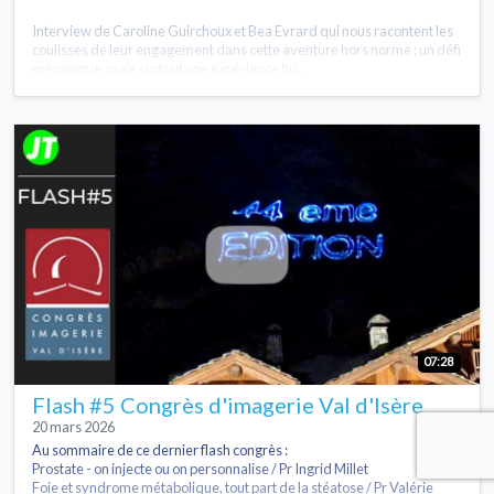
Interview de Caroline Guirchoux et Bea Evrard qui nous racontent les
coulisses de leur engagement dans cette aventure hors norme : un défi
mécanique, mais surtout une expérience hu...
07:28
Flash #5 Congrès d'imagerie Val d'Isère
20 mars 2026
Au sommaire de ce dernier flash congrès :
Prostate - on injecte ou on personnalise / Pr Ingrid Millet
Foie et syndrome métabolique, tout part de la stéatose / Pr Valérie