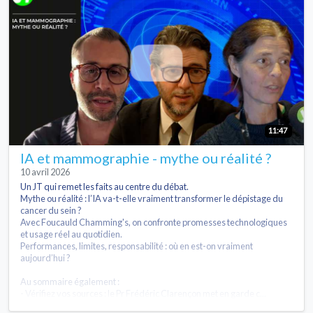
11:47
IA et mammographie - mythe ou réalité ?
10 avril 2026
Un JT qui remet les faits au centre du débat.
Mythe ou réalité : l’IA va-t-elle vraiment transformer le dépistage du
cancer du sein ?
Avec Foucauld Chamming's, on confronte promesses technologiques
et usage réel au quotidien.
Performances, limites, responsabilité : où en est-on vraiment
aujourd’hui ?
Au sommaire également :
- Vérifiez vos sources : le Pr Frédéric Clarençon met en garde c...