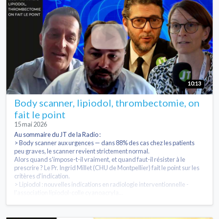
10:13
Body scanner, lipiodol, thrombectomie, on
fait le point
15 mai 2026
Au sommaire du JT de la Radio :
> Body scanner aux urgences — dans 88% des cas chez les patients
peu graves, le scanner revient strictement normal.
Alors quand s'impose-t-il vraiment, et quand faut-il résister à le
prescrire ? Le Pr. Ingrid Millet (CHU de Montpellier) fait le point sur les
critères d'indication.
> Lipiodol : nouvelles indications en radiologie interventionnelle -
l'association lipiodol-colle cyanoacryla...