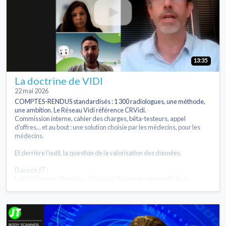
13:35
La doctrine de VIDI
22 mai 2026
COMPTES-RENDUS standardisés : 1 300 radiologues, une méthode,
une ambition. Le Réseau Vidi référence CRVidi.
Commission interne, cahier des charges, bêta-testeurs, appel
d'offres… et au bout : une solution choisie par les médecins, pour les
médecins.
Et derrière l'outil, la question de la valorisation des données.
Dans ce JT :
Le Dr Sébastien Novellas - Président Riviera Imagerie Médical...