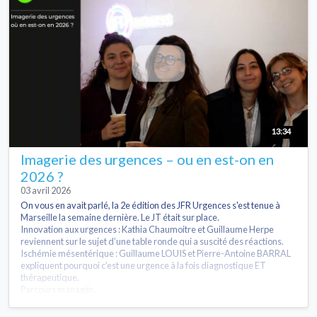
13:34
Imagerie des urgences – ou en est-on en
2026 ?
03 avril 2026
On vous en avait parlé, la 2e édition des JFR Urgences s'est tenue à
Marseille la semaine dernière. Le JT était sur place.
Innovation aux urgences : Kathia Chaumoitre et Guillaume Herpe
reviennent sur le sujet d’une table ronde qui a suscité des réactions.
Ischémie mésentérique : Guillaume LOUIS et Pierre-Antoine BARRAL
expliquent pourquoi c'est une urgence à la fois diagnostique ET
thérapeutique.
Parcours managér...