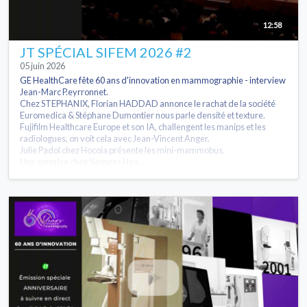
12:58
JT SPÉCIAL SIFEM 2026 #2
05 juin 2026
GE HealthCare fête 60 ans d'innovation en mammographie - interview
Jean-Marc P.eyrronnet.
Chez STEPHANIX, Florian HADDAD annonce le rachat de la société
Euromedica & Stéphane Dumontier nous parle densité et texture.
Fujifilm Healthcare Europe et son IA, challengent les manips et les
radiologues, on voit cela avec Jean-Vincent Anger.
Julie Padol chez Hocoia présente les mini-mammobus.
Une surprise chez Siemens Hea...