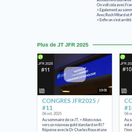
On voit cela avec Fra
> Egalement au somm
Avec Roch Mitard et
> Enfin on s'est arrê
Plus de JT JFR 2025
13:01
CONGRES JFR2025 /
CO
#11
#1
06 oct. 2025
06 o
Au sommaire de ce JT, > Allons nous
Au s
vers un nouveau gold standard en RI ?
est e
Réponse avec le Dr Charles Roux et une
l'in