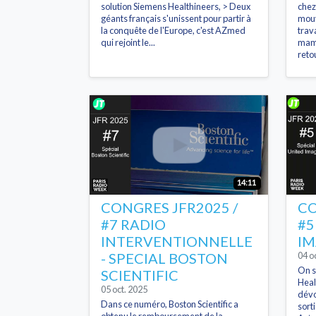
solution Siemens Healthineers, > Deux
chez 
géants français s'unissent pour partir à
mouv
la conquête de l'Europe, c'est AZmed
trav
qui rejoint le...
mamm
reto
14:11
CONGRES JFR2025 /
CO
#7 RADIO
#5
INTERVENTIONNELLE
IM
- SPECIAL BOSTON
04 o
On s
SCIENTIFIC
Heal
05 oct. 2025
dév
Dans ce numéro, Boston Scientific a
sort