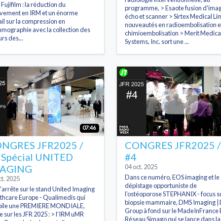
Fujifilm : la réduction du
programme, > Esaote fusion d'ima
ement en IRM et un énorme
écho et scanner > Sirtex Medical Li
ail sur la compression en
nouveautés en radioembolisation e
ographie avec la collection des
chimioembolisation > Merit Medica
urs des...
Systems, Inc. sort une ...
07:46
NGRES JFR2025 /
CONGRES JFR2025 /
 Spécial UNITED
#4
AGING
04 oct. 2025
Dans ce numéro, EOS imaging et le
ct. 2025
dépistage opportuniste de
'arrête sur le stand United Imaging
l’ostéoporose STEPHANIX - focus su
thcare Europe - Qualimedis qui
biopsie mammaire, DMS Imaging |
oile une PREMIERE MONDIALE,
Group à fond sur le MadeInFrance 
ie sur les JFR 2025 : > l'IRM uMR
Réseau Simago qui se lance dans l