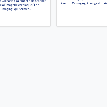
a On parle également d'un scanner
Avec : EOSImaging : Georges LEGA.
é à l'imagerie cardiaque Et de
E imaging" qui permet...