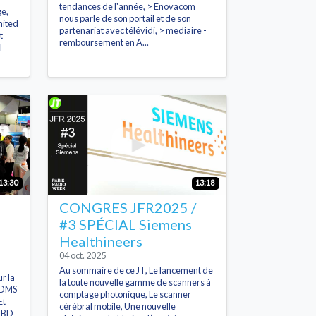
tendances de l'année, > Enovacom
ge,
nous parle de son portail et de son
mited
partenariat avec télévidi, > mediaire -
t
remboursement en A...
l
13:30
13:18
CONGRES JFR2025 /
#3 SPÉCIAL Siemens
Healthineers
04 oct. 2025
Au sommaire de ce JT, Le lancement de
r la
la toute nouvelle gamme de scanners à
 DMS
comptage photonique, Le scanner
Et
cérébral mobile, Une nouvelle
a BD