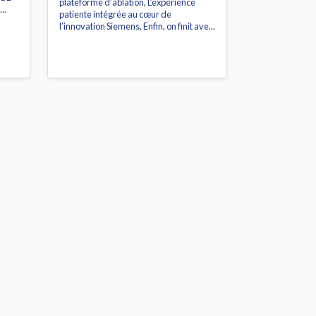
plateforme d’ablation, L’expérience
..
patiente intégrée au cœur de
l’innovation Siemens, Enfin, on finit ave...