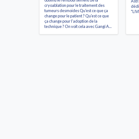
obtenu le remboursement de la
Astr
cryoablation pour le traitement des
dédi
tumeurs desmoïdes Qu'est ce que ça
"LIV
change pour le patient ? Qu'est ce que
ça change pour l'adoption de la
technique ? On voit cela avec Gangi A...