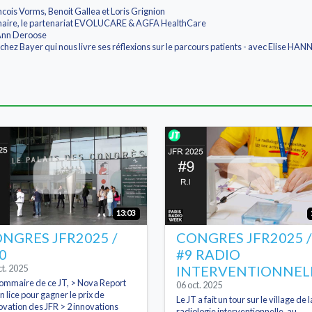
ncois Vorms, Benoit Gallea et Loris Grignion
aire, le partenariat EVOLUCARE & AGFA HealthCare
 Ann Deroose
té chez Bayer qui nous livre ses réflexions sur le parcours patients - avec Elise
13:03
NGRES JFR2025 /
CONGRES JFR2025 /
0
#9 RADIO
ct. 2025
INTERVENTIONNEL
ommaire de ce JT, > Nova Report
06 oct. 2025
n lice pour gagner le prix de
Le JT a fait un tour sur le village de l
novation des JFR > 2 innovations
radiologie interventionnelle, au