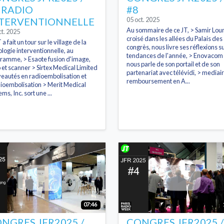
 RADIO
#8
TERVENTIONNELLE
05 oct. 2025
Au sommaire de ce JT, > Samir Loun
ct. 2025
croisé dans les allées du Palais des
 a fait un tour sur le village de la
congrès, nous livre ses réflexions su
ologie interventionnelle, au
tendances de l'année, > Enovacom
ramme, > Esaote fusion d'image,
nous parle de son portail et de son
 et scanner > Sirtex Medical Limited
partenariat avec télévidi, > mediair
eautés en radioembolisation et
remboursement en A...
ioembolisation > Merit Medical
ms, Inc. sort une ...
07:46
NGRES JFR2025 /
CONGRES JFR2025 /