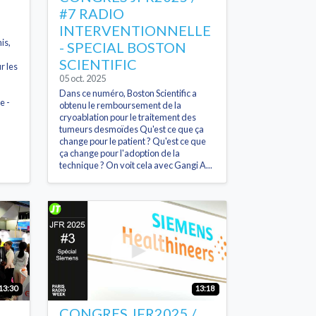
#7 RADIO
INTERVENTIONNELLE
is,
- SPECIAL BOSTON
SCIENTIFIC
r les
05 oct. 2025
Dans ce numéro, Boston Scientific a
e -
obtenu le remboursement de la
cryoablation pour le traitement des
tumeurs desmoïdes Qu'est ce que ça
change pour le patient ? Qu'est ce que
ça change pour l'adoption de la
technique ? On voit cela avec Gangi A...
13:30
13:18
CONGRES JFR2025 /