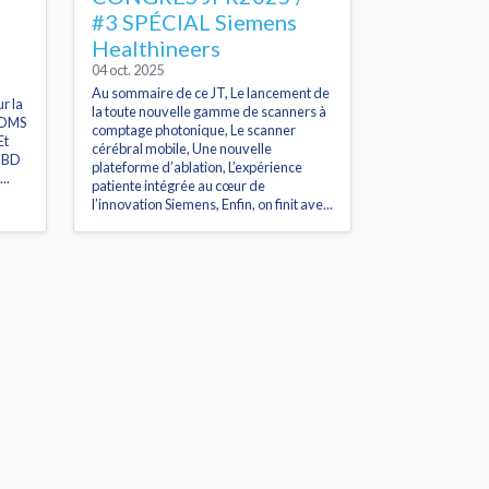
#3 SPÉCIAL Siemens
Healthineers
04 oct. 2025
Au sommaire de ce JT, Le lancement de
r la
la toute nouvelle gamme de scanners à
 DMS
comptage photonique, Le scanner
Et
cérébral mobile, Une nouvelle
a BD
plateforme d’ablation, L’expérience
..
patiente intégrée au cœur de
l’innovation Siemens, Enfin, on finit ave...