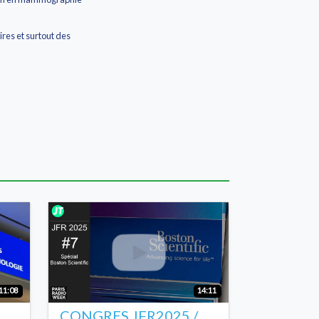
ires et surtout des
11:08
14:11
CONGRES JFR2025 /