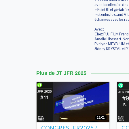
avec la collection de
> Point RI et gériatri
> et enfin, le stand 
échanges avec les ra
Avec :
Chez FUJIFILM France
Amelie Libessart-Nor
Evelyne MEYBLUM et S
Sidney KRYSTAL et Pi
Plus de JT JFR 2025
13:01
CONGRES JFR2025 /
CO