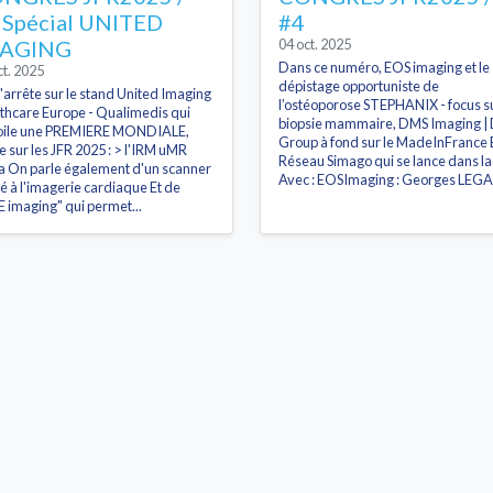
 Spécial UNITED
#4
AGING
04 oct. 2025
Dans ce numéro, EOS imaging et le
ct. 2025
dépistage opportuniste de
'arrête sur le stand United Imaging
l’ostéoporose STEPHANIX - focus su
thcare Europe - Qualimedis qui
biopsie mammaire, DMS Imaging |
oile une PREMIERE MONDIALE,
Group à fond sur le MadeInFrance 
ie sur les JFR 2025 : > l'IRM uMR
Réseau Simago qui se lance dans l
a On parle également d'un scanner
Avec : EOSImaging : Georges LEGA.
é à l'imagerie cardiaque Et de
E imaging" qui permet...