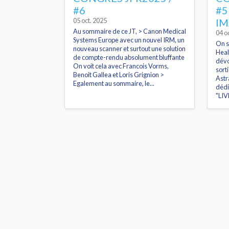
#6
#5
05 oct. 2025
IM
Au sommaire de ce JT, > Canon Medical
04 o
Systems Europe avec un nouvel IRM, un
On s
nouveau scanner et surtout une solution
Heal
de compte-rendu absolument bluffante
dév
On voit cela avec Francois Vorms,
sort
Benoit Gallea et Loris Grignion >
Astr
Egalement au sommaire, le...
dédi
"LIV