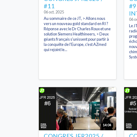
#11
#9
06 oct. 2025
IN
Au sommaire de ce JT, > Allons nous
06 o
vers un nouveau gold standard en RI ?
Le JT
Réponse avec le Dr Charles Roux et une
radi
solution Siemens Healthineers, > Deux
prog
géants français s'unissent pour partir à
écho
la conquête de l'Europe, c'est AZmed
nouv
qui rejoint le...
chim
Syste
14:04
CONGRES JFR2025 /
CO