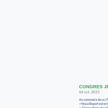
CONGRES JFR2
06 oct. 2025
Au sommaire de ce JT
> Nova Report est en l
> 2 innovations chez 