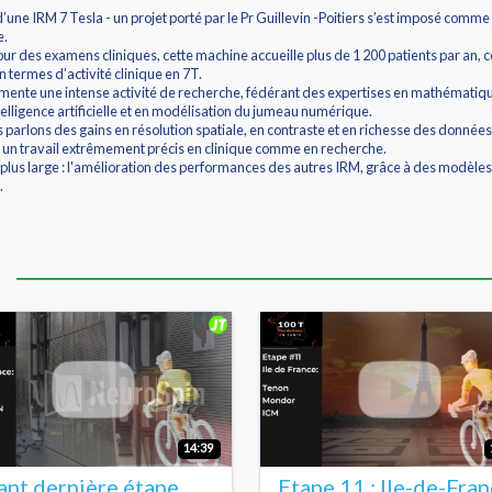
 d’une IRM 7 Tesla - un projet porté par le Pr Guillevin -Poitiers s’est imposé comme
e.
ur des examens cliniques, cette machine accueille plus de 1 200 patients par an, ce 
termes d’activité clinique en 7T.
limente une intense activité de recherche, fédérant des expertises en mathématiq
elligence artificielle et en modélisation du jumeau numérique.
parlons des gains en résolution spatiale, en contraste et en richesse des données 
 un travail extrêmement précis en clinique comme en recherche.
 plus large : l'amélioration des performances des autres IRM, grâce à des modèles 
.
14:39
ant dernière étape
Etape 11 : Ile-de-Fra