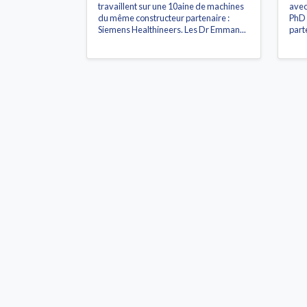
travaillent sur une 10aine de machines
avec
du même constructeur partenaire :
PhD 
Siemens Healthineers. Les Dr Emman...
parte