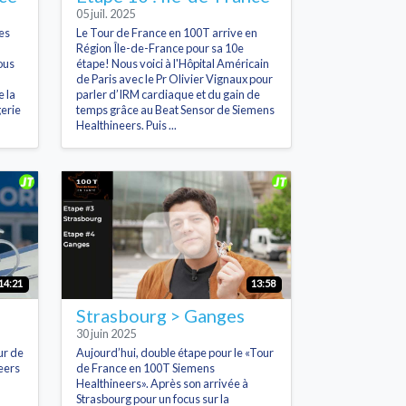
05 juil. 2025
es
Le Tour de France en 100T arrive en
Région Île-de-France pour sa 10e
ous
étape! Nous voici à l'Hôpital Américain
de Paris avec le Pr Olivier Vignaux pour
 la
parler d’IRM cardiaque et du gain de
gerie
temps grâce au Beat Sensor de Siemens
Healthineers. Puis ...
14:21
13:58
Strasbourg > Ganges
30 juin 2025
ur de
Aujourd’hui, double étape pour le «Tour
eers
de France en 100T Siemens
Healthineers». Après son arrivée à
Strasbourg pour un focus sur la