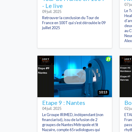
- Le live
07 ju
Le T
09 juil. 2025
Heal
Retrouver la conclusion du Tour de
d’ar
France en 100T qui s'est déroulée le 09
deux
juillet 2025
au C
Neur
Alex
10:13
Etape 9 : Nantes
Bo
04 juil. 2025
02 ju
Le Groupe IRIMED, indépendant (non
ETAP
financiarisé), issu de la fusion de 2
Fran
groupes de Nantes Métropole et St
pass
Nazaire, compte 65 radiologues qui
rhyt