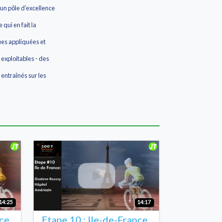
 un pôle d’excellence
qui en fait la
ues appliquées et
exploitables - des
entraînés sur les
14:25
14:17
nce
Etape 10 : Ile-de-France