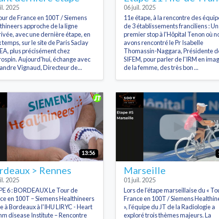
il. 2025
06 juil. 2025
our de France en 100T / Siemens
11e étape, à la rencontre des équip
thineers approche de la ligne
de 3 établissements franciliens : Un
rivée, avec une dernière étape, en
premier stop à l'Hôpital Tenon où n
 temps, sur le site de Paris Saclay
avons rencontré le Pr Isabelle
EA, plus précisément chez
Thomassin-Naggara, Présidente de
ospin. Aujourd'hui, échange avec
SIFEM, pour parler de l'IRM en ima
andre Vignaud, Directeur de...
de la femme, des très bon ...
13:56
rdeaux > Rennes
Marseille
il. 2025
01 juil. 2025
E 6 : BORDEAUX Le Tour de
Lors de l’étape marseillaise du « To
ce en 100T – Siemens Healthineers
France en 100T / Siemens Healthin
e à Bordeaux à l'IHU LIRYC - Heart
», l’équipe du JT de la Radiologie a
hm disease Institute – Rencontre
exploré trois thèmes majeurs. La