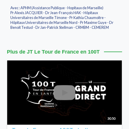
Avec : APHM (Assistance Publique - Hopitaux de Marseille)
Pr Alexis JACQUIER - Dr Jean-François HAK - Hôpitaux
Universitaires de Marseille Timone - Pr Kathia Chaumoitre -
Hôpitaux Universitaires de Marseille Nord - Pr Maxime Guye - Dr
Benoit Testud - Dr Jan-Patrick Stellman - CRMBM - CEMEREM
Plus de JT Le Tour de France en 100T
30:50