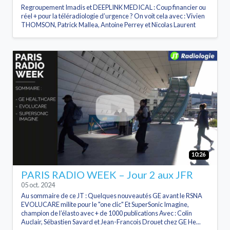
Regroupement Imadis et DEEPLINK MEDICAL : Coup financier ou
réel + pour la téléradiologie d’urgence ? On voit cela avec : Vivien
THOMSON, Patrick Mallea, Antoine Perrey et Nicolas Laurent
10:26
PARIS RADIO WEEK – Jour 2 aux JFR
05 oct. 2024
Au sommaire de ce JT : Quelques nouveautés GE avant le RSNA
EVOLUCARE milite pour le "one clic" Et SuperSonic Imagine,
champion de l’élasto avec + de 1000 publications Avec : Colin
Auclair, Sébastien Savard et Jean-Francois Drouet chez GE He...