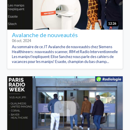
12:26
Avalanche de nouveautés
06 oct. 2024
Au sommaire de ce JT Avalanche de nouveautés chez Siemens
Healthineers : nouveautés scanner, IRM et Radio Interventionnelle
Les manips t'expliquent: Elise Sanchez nous parle des cahiers de
vacances pour les manips! Esaote, champion du bas champ...