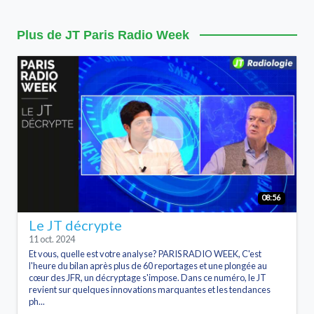
Plus de JT Paris Radio Week
08:56
Le JT décrypte
11 oct. 2024
Et vous, quelle est votre analyse? PARIS RADIO WEEK, C'est
l'heure du bilan après plus de 60 reportages et une plongée au
cœur des JFR, un décryptage s'impose. Dans ce numéro, le JT
revient sur quelques innovations marquantes et les tendances
ph...