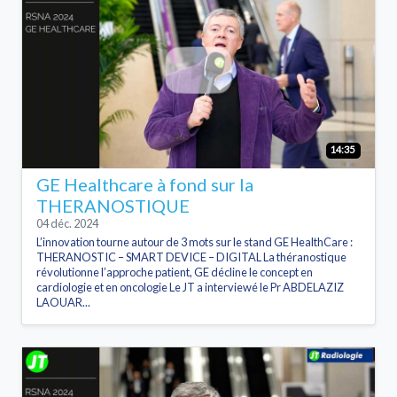
14:35
GE Healthcare à fond sur la
THERANOSTIQUE
04 déc. 2024
L’innovation tourne autour de 3 mots sur le stand GE HealthCare :
THERANOSTIC – SMART DEVICE – DIGITAL La théranostique
révolutionne l’approche patient, GE décline le concept en
cardiologie et en oncologie Le JT a interviewé le Pr ABDELAZIZ
LAOUAR...