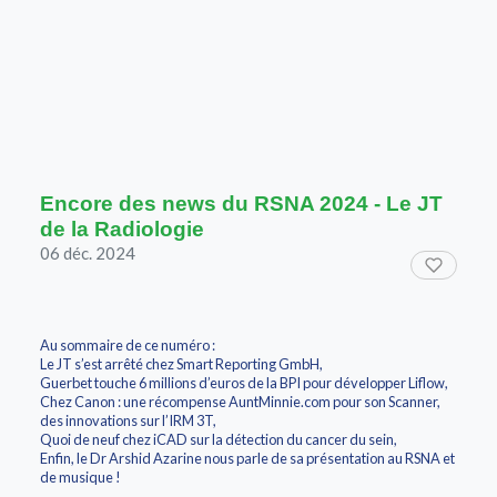
Encore des news du RSNA 2024 - Le JT
de la Radiologie
06 déc. 2024
Au sommaire de ce numéro :
Le JT s’est arrêté chez Smart Reporting GmbH,
Guerbet touche 6 millions d’euros de la BPI pour développer Liflow,
Chez Canon : une récompense AuntMinnie.com pour son Scanner,
des innovations sur l’IRM 3T,
Quoi de neuf chez iCAD sur la détection du cancer du sein,
Enfin, le Dr Arshid Azarine nous parle de sa présentation au RSNA et
de musique !