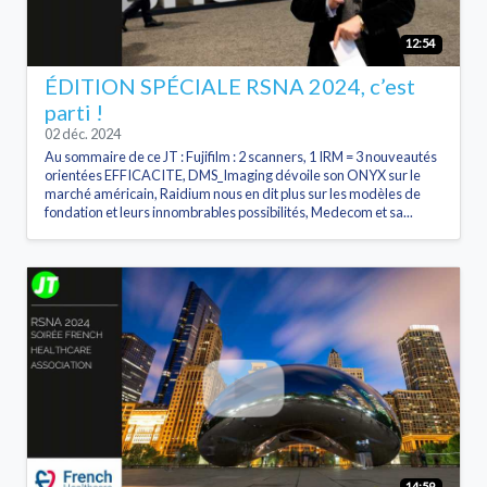
12:54
ÉDITION SPÉCIALE RSNA 2024, c’est
parti !
02 déc. 2024
Au sommaire de ce JT : Fujifilm : 2 scanners, 1 IRM = 3 nouveautés
orientées EFFICACITE, DMS_Imaging dévoile son ONYX sur le
marché américain, Raidium nous en dit plus sur les modèles de
fondation et leurs innombrables possibilités, Medecom et sa...
14:59